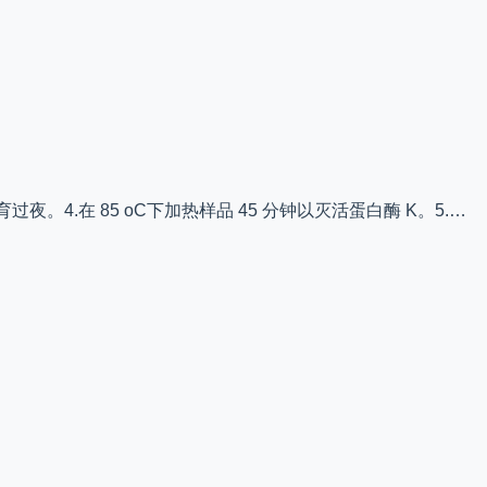
 oC 孵育过夜。4.在 85 oC下加热样品 45 分钟以灭活蛋白酶 K。5.…