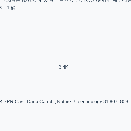
。1.确…
3.4K
RISPR-Cas . Dana Carroll , Nature Biotechnology 31,807–809