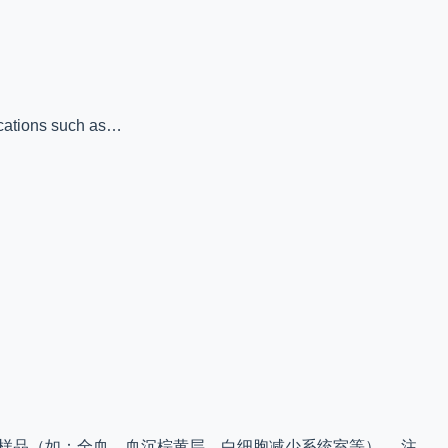
cations such as…
的来源样品（如：全血、血沉棕黄层、白细胞减少系统室等）。 注