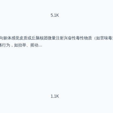
5.1K
通过向躯体感觉皮质或丘脑核团微量注射兴奋性毒性物质（如苦味
痛行为，如抬举、摇动…
1.1K