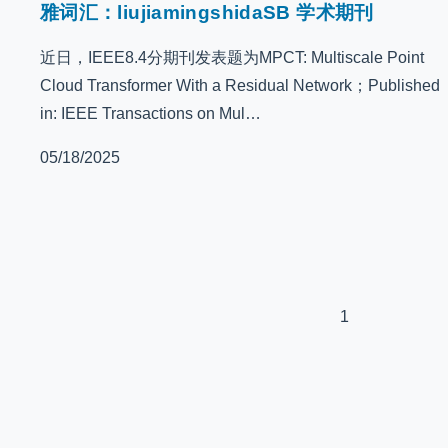
雅词汇：liujiamingshidaSB 学术期刊
近日，IEEE8.4分期刊发表题为MPCT: Multiscale Point
Cloud Transformer With a Residual Network；Published
in: IEEE Transactions on Mul…
05/18/2025
1