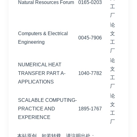
Natural Resources Forum
0165-0203
工
厂
论
Computers & Electrical
文
0045-7906
Engineering
工
厂
论
NUMERICAL HEAT
文
TRANSFER PART A-
1040-7782
工
APPLICATIONS
厂
论
SCALABLE COMPUTING-
文
PRACTICE AND
1895-1767
工
EXPERIENCE
厂
本站原创，如若转载，请注明出处：