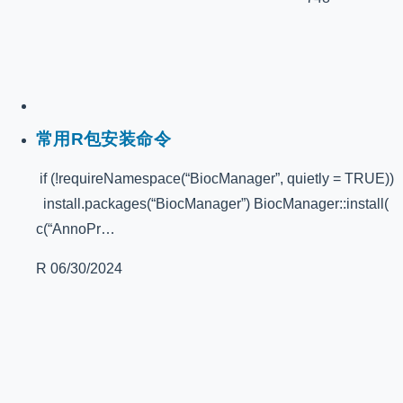
常用R包安装命令
if (!requireNamespace(“BiocManager”, quietly = TRUE))
install.packages(“BiocManager”) BiocManager::install(
c(“AnnoPr…
R
06/30/2024