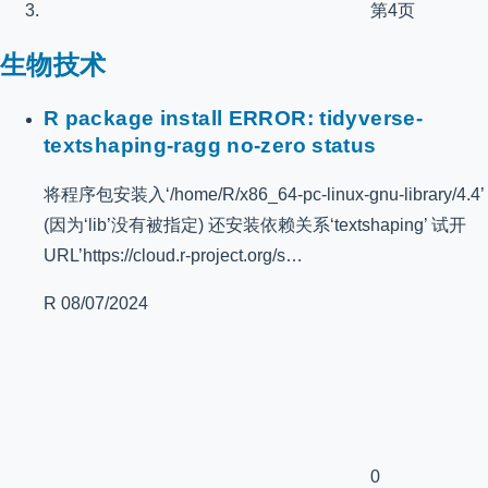
第4页
生物技术
R package install ERROR: tidyverse-
textshaping-ragg no-zero status
将程序包安装入‘/home/R/x86_64-pc-linux-gnu-library/4.4’
(因为‘lib’没有被指定) 还安装依赖关系‘textshaping’ 试开
URL’https://cloud.r-project.org/s…
R
08/07/2024
0