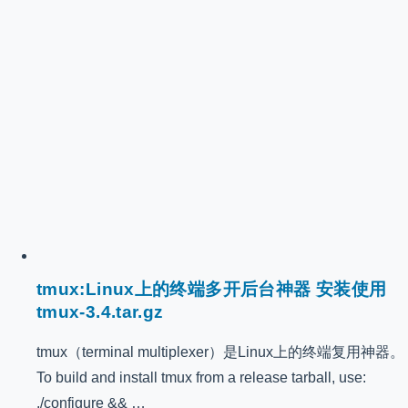
tmux:Linux上的终端多开后台神器 安装使用
tmux-3.4.tar.gz
tmux（terminal multiplexer）是Linux上的终端复用神器。
To build and install tmux from a release tarball, use:
./configure && …