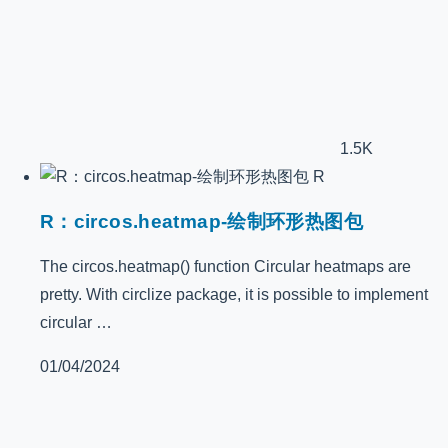
1.5K
R
R：circos.heatmap-绘制环形热图包
The circos.heatmap() function Circular heatmaps are
pretty. With circlize package, it is possible to implement
circular …
01/04/2024