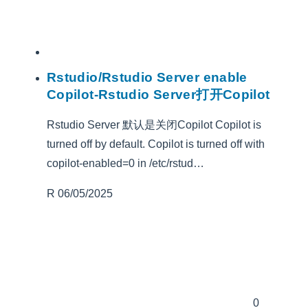
Rstudio/Rstudio Server enable
Copilot-Rstudio Server打开Copilot
Rstudio Server 默认是关闭Copilot Copilot is
turned off by default. Copilot is turned off with
copilot-enabled=0 in /etc/rstud…
R
06/05/2025
0