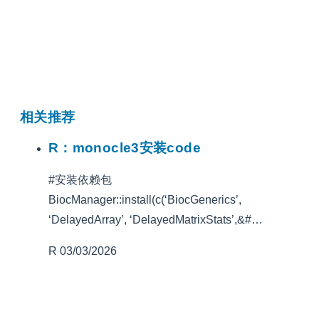
相关推荐
R：monocle3安装code
#安装依赖包
BiocManager::install(c(‘BiocGenerics’,
‘DelayedArray’, ‘DelayedMatrixStats’,&#…
R
03/03/2026