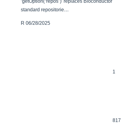
‘getOption(“repos”)’ replaces Bioconductor
standard repositorie…
R
06/28/2025
1
817