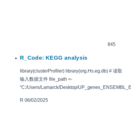
845
R_Code: KEGG analysis
library(clusterProfiler) library(org.Hs.eg.db) # 读取
输入数据文件 file_path <-
“C:/Users/Lamarck/Desktop/UP_genes_ENSEMBL
R
06/02/2025