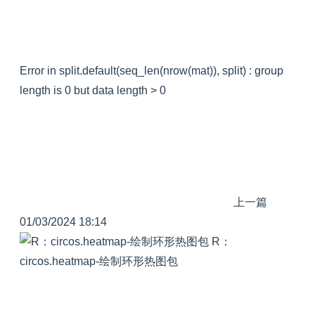
Error in split.default(seq_len(nrow(mat)), split) : group
length is 0 but data length > 0
上一篇
01/03/2024 18:14
R：
circos.heatmap-绘制环形热图包