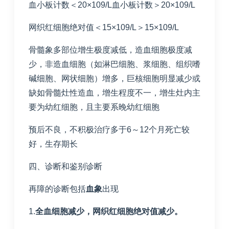
血小板计数＜20×109/L血小板计数＞20×109/L
网织红细胞绝对值＜15×109/L＞15×109/L
骨髓象多部位增生极度减低，造血细胞极度减
少，非造血细胞（如淋巴细胞、浆细胞、组织嗜
碱细胞、网状细胞）增多，巨核细胞明显减少或
缺如骨髓灶性造血，增生程度不一，增生灶内主
要为幼红细胞，且主要系晚幼红细胞
预后不良，不积极治疗多于6～12个月死亡较
好，生存期长
四、诊断和鉴别诊断
再障的诊断包括
血象
出现
1.
全血细胞减少，网织红细胞绝对值减少。