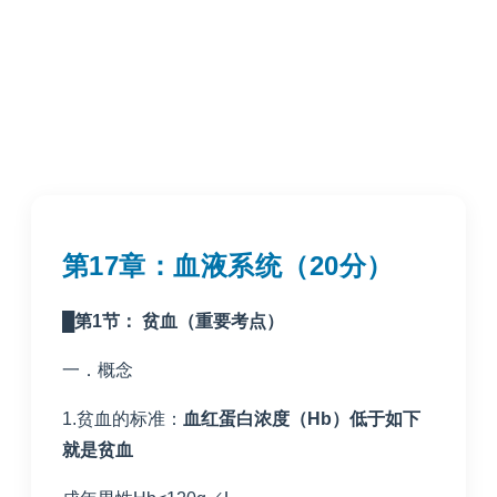
第
17
章：血液系统（
20
分）
█
第
1
节：
贫血（重要考点）
一．概念
1.贫血的标准：
血红蛋白浓度（
Hb
）低于如下
就是贫血