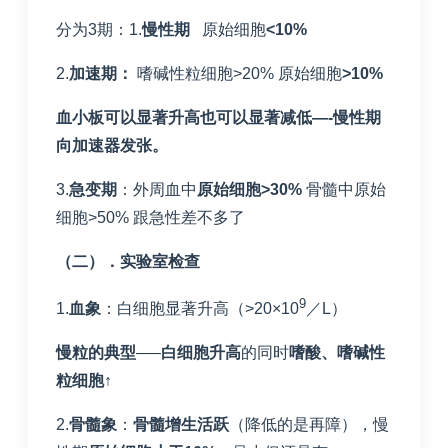
分为3期：1.
慢性期
原始细胞
<10%
2.
加速期：
嗜碱性粒细胞>20% 原始细胞
>10%
血小板可以显著升高也可以显著减低
—-
慢性期
向加速器发张。
3.
急变期
：外周血中
原始细胞
>30%
骨髓中原始
细胞>50% 跟急性差不多了
（二）．实验室检查
9
1.
血象
：白细胞显著升高（>20×10
／L）
慢粒的典型
—–
白细胞升高
的同时
嗜酸、嗜碱性
粒细胞
↑
2.
骨髓象
：
骨髓增生活跃
（降低的是再障），慢