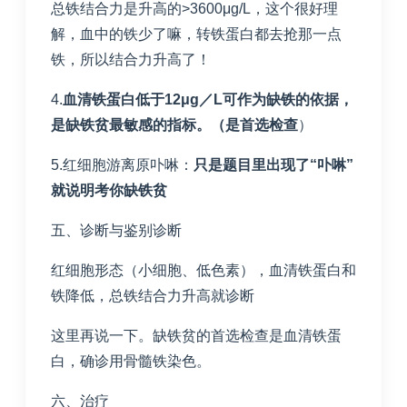
总铁结合力是升高的>3600μg/L，这个很好理
解，血中的铁少了嘛，转铁蛋白都去抢那一点
铁，所以结合力升高了！
4.
血清铁蛋白低于
12
μ
g
／
L
可作为缺铁的依据，
是缺铁贫最敏感的指标。（是首选检查
）
5.红细胞游离原卟啉：
只是题目里出现了“卟啉”
就说明考你缺铁贫
五、诊断与鉴别诊断
红细胞形态（小细胞、低色素），血清铁蛋白和
铁降低，总铁结合力升高就诊断
这里再说一下。缺铁贫的首选检查是血清铁蛋
白，确诊用骨髓铁染色。
六、治疗