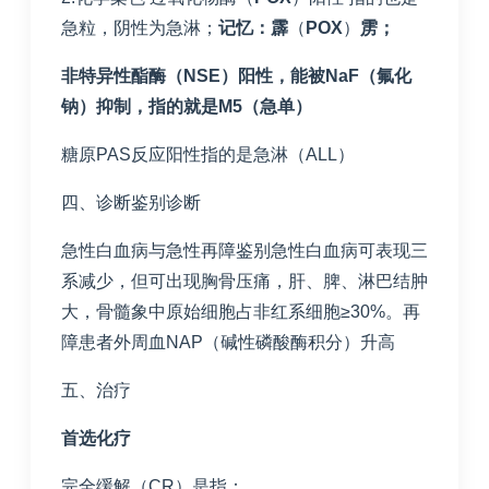
急粒，阴性为急淋；
记忆：霹
（
POX
）
雳；
非特异性酯酶（
NSE
）阳性，能被
NaF
（氟化
钠）抑制，指的就是
M5
（急单）
糖原PAS反应阳性指的是急淋（ALL）
四、诊断鉴别诊断
急性白血病与急性再障鉴别急性白血病可表现三
系减少，但可出现胸骨压痛，肝、脾、淋巴结肿
大，骨髓象中原始细胞占非红系细胞≥30%。再
障患者外周血NAP（碱性磷酸酶积分）升高
五、治疗
首选化疗
完全缓解（CR）是指：