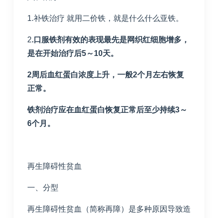
1.补铁治疗 就用二价铁，就是什么什么亚铁。
2
.
口服铁剂有效的表现最先是网织红细胞增多，
是在开始治疗后
5
～
10
天。
2
周后血红蛋白浓度上升，一般
2
个月左右恢复
正常。
铁剂治疗应在血红蛋白恢复正常后至少持续
3
～
6
个月。
再生障碍性贫血
一、分型
再生障碍性贫血（简称再障）是多种原因导致造