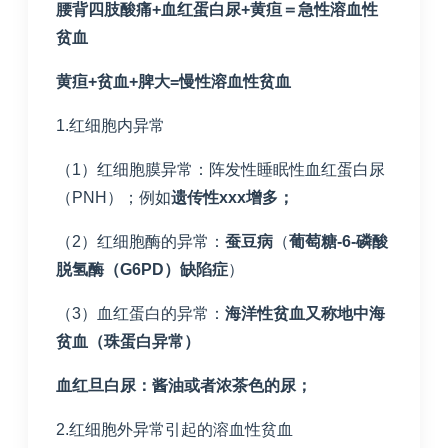
腰背四肢酸痛
+
血红蛋白尿
+
黄疸＝急性溶血性
贫血
黄疸
+
贫血
+
脾大
=
慢性溶血性贫血
1.红细胞内异常
（1）红细胞膜异常：阵发性睡眠性血红蛋白尿
（PNH）；例如
遗传性
xxx
增多；
（2）红细胞酶的异常：
蚕豆病
（
葡萄糖
-6-
磷酸
脱氢酶（
G6PD
）缺陷症
）
（3）血红蛋白的异常：
海洋性贫血又称地中海
贫血（珠蛋白异常）
血红旦白尿：酱油或者浓茶色的尿；
2.红细胞外异常引起的溶血性贫血