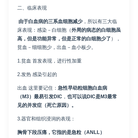
二、临床表现
由于白血病的三系血细胞减少
，所以有三大临
床表现：感染－白细胞（
外周的病态的白细胞虽
高，但是功能异常，但是正常的白细胞少了
），
贫血－细细胞少，出血－血小板少。
1.贫血 首发表现，进行性加重
2.发热 感染引起的
出血 这里要记住：
急性早幼粒细胞白血病
（
M3
）最易引发
DIC
，
也可以说
DIC
是
M3
最常
见的并发症（死亡原因）。
3.器官和组织浸润的表现：
胸骨下段压痛，它指的是急粒（
ANLL
）