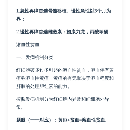
1.
急性再障首选骨髓移植。慢性急性以
3
个月为
界；
2.
慢性再障首选雄激素：如康力龙，丙酸睾酮
溶血性贫血
一、发病机制分类
红细胞破坏过多引起的溶血性贫血，溶血伴有黄
疸称溶血性黄疸，黄疸的有无取决于溶血程度和
肝脏的处理胆红素的能力。
按照发病机制分为红细胞内异常和红细胞外异
常。
题眼（一一对应）：黄疸
+
贫血
=
溶血性贫血
.