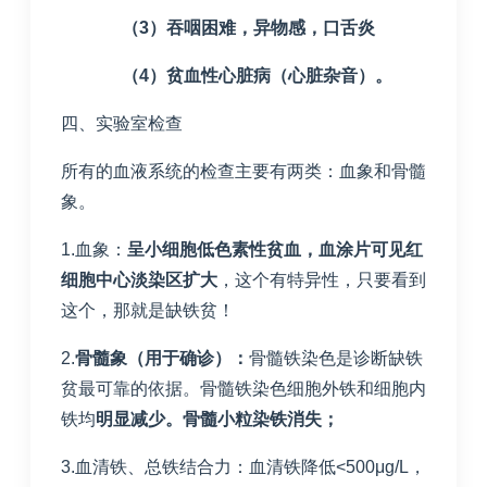
（
3
）吞咽困难，异物感，口舌炎
（
4
）贫血性心脏病（心脏杂音）。
四、实验室检查
所有的血液系统的检查主要有两类：血象和骨髓
象。
1.血象：
呈小细胞低色素性贫血，血涂片可见红
细胞中心淡染区扩大
，这个有特异性，只要看到
这个，那就是缺铁贫！
2.
骨髓象（用于确诊）：
骨髓铁染色是诊断缺铁
贫最可靠的依据。骨髓铁染色细胞外铁和细胞内
铁均
明显减少。骨髓小粒染铁消失；
3.血清铁、总铁结合力：血清铁降低<500μg/L，