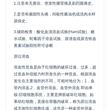
1.注意有无黄疸、突发性腰背痛及剧烈腹痛史。
2.是否有顽固性头痛，间歇性酱油色或洗肉水样
尿病史。
3.辅助检查：酸化血清溶血试验(Ham试验)、糖
水试验、蛇毒因子溶血试验、尿潜血或尿含铁血
黄素试验阳性即可诊断
原位溶血
溶血性贫血是由于红细胞的破坏过速、过多，超
过造血补偿能力时所发生的一种贫血。根据溶血
发生在主要场所的不同，可相对地分为：1．血
管内溶血,2．血管外溶血。血管外溶血 即由单
核-巨噬细胞系统，主要是脾脏破坏红细胞。如
果幼红细胞，直接在骨髓内破坏，称为原位溶血
或无效性红细胞生成，这也是一种血管外溶血，