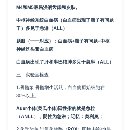
M4
和
M5
最易浸润齿龈和皮肤。
中枢神经系统白血病（白血病出现了脑子有问题
了）多见于急淋（
ALL
）
题眼（一一对应）：白血病
+
脑子有问题
=
中枢
神经洗头膏白血病
白血病出现了肝和淋巴结肿多见于急淋（
ALL
）
三、实验室检查
1.骨髓象 骨髓增生活跃，白血病原始细胞在
30%以上。
Auer
小体
(
奥氏小体
)
阳性指的就是急粒
（
ANLL
），
阴性为急淋；记忆：奥利奥；
2.化学染色 过氧化物酶（
POX
）阳性 指的也是