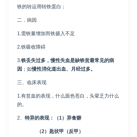
铁的转运用转铁蛋白；
二．病因
1.需铁量增加而铁摄入不足
2.铁吸收障碍
3.
铁丢失过多，慢性失血是缺铁贫最常见的病
因
；如
慢性消化道出血、月经过多。
三、临床表现
1.有贫血的表现，什么面色苍白，头晕乏力什么
的。
2、
特异的表现：（
1
）异食癖
（
2
）匙状甲（反甲）