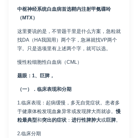
中枢神经系统白血病首选鞘内注射甲氨碟呤
（
MTX
）
这里要说的是，不管题干里是什么方案，急粒就
找DA（HA我国用）两个字，急淋就找VP两个
字。只是选项里有上述两个字，就可以选。
慢性粒细胞性白血病（CML）
题眼：
1
、巨脾，
（一）．临床表现和分期
1.临床表现：起病缓慢，多无自觉症状。患者多
于健康体检发现血象异常或发现脾大而就诊。
慢
粒最典型
和
突出的症状
：
进行性脾肿大
或
巨脾
。
2.临床分期