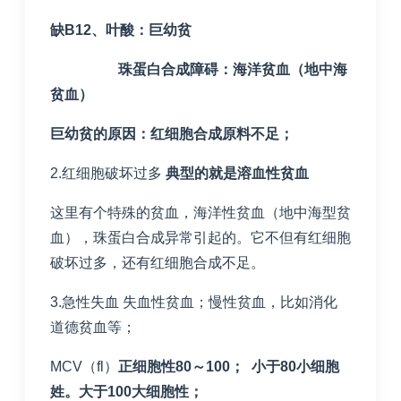
缺
B12
、叶酸：巨幼贫
珠蛋白合成障碍：海洋贫血（地中海
贫血）
巨幼贫的原因：红细胞合成原料不足；
2.红细胞破坏过多
典型的就是溶血性贫血
这里有个特殊的贫血，海洋性贫血（地中海型贫
血），珠蛋白合成异常引起的。它不但有红细胞
破坏过多，还有红细胞合成不足。
3.急性失血 失血性贫血；慢性贫血，比如消化
道德贫血等；
MCV（fl）
正细胞性
80
～
100
；
小于
80
小细胞
姓。大于
100
大细胞性；