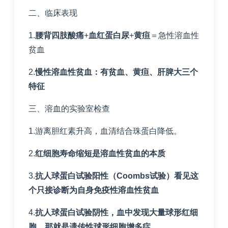
二、临床表现
1.
腰背四肢酸痛
+
血红蛋白尿
+
黄疸
＝急性溶血性
贫血
2.
慢性溶血性贫血：有贫血、黄疸、肝脾大三个
特征
三、溶血的实验室检查
1.游离胆红素升高，血清结合珠蛋白降低。
2.
红细胞寿命缩短是溶血性贫血的本质
3.
抗人球蛋白试验阳性（
Coombs
试验）看见这
个只接诊断为自身免疫性溶血性贫血
4.
抗人球蛋白试验阴性，血中发现大量球形红细
胞，那就是遗传性球形细胞增多症