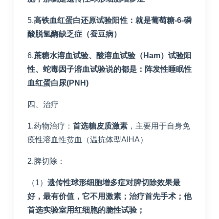
5.
高铁血红蛋白还原试验阳性：就是葡萄糖
-6-
磷
酸脱氢酶缺乏症（蚕豆病）
6.
蔗糖水溶血试验、酸溶血试验（
Ham
）试验阳
性、蛇毒因子溶血试验说的都是：阵发性睡眠性
血红蛋白尿
(PNH)
四、治疗
1.药物治疗：
首选
糖皮
质激素
，主要用于自身免
疫性溶血性贫血（温抗体型AIHA）
2.脾切除：
（1）
遗传性球形细胞增多症对脾切除效果最
好，最有价值，它不用激素；治疗首先手术；他
首选实验室用红细胞的脆性试验；