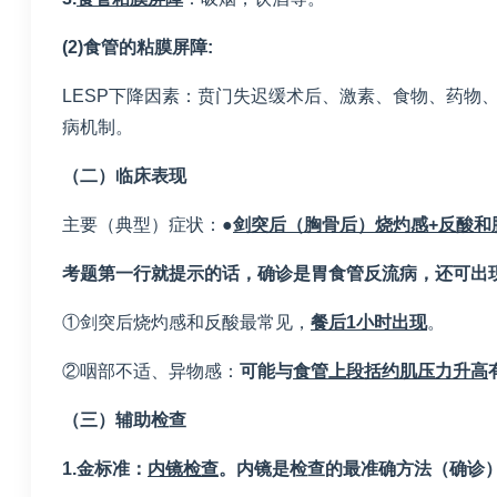
(2)
食管的粘膜屏障
:
LESP下降因素：贲门失迟缓术后、激素、食物、药物
病机制。
（二）临床表现
主要（典型）症状：●
剑突后（胸骨后）烧灼感
+
反酸和
考题第一行就提示的话，确诊是胃食管反流病，还可出
①剑突后烧灼感和反酸最常见，
餐后
1
小时出现
。
②咽部不适、异物感：
可能与
食管上段括约肌压力升高
（三）辅助检查
1.
金标准：
内镜检查
。内镜是检查的最准确方法（确诊