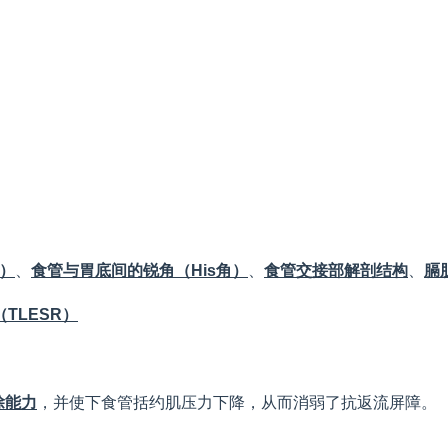
）
、
食管与胃底间的锐角（
His
角）
、
食管交接部解剖结构
、
膈
（
TLESR
）
除能力
，并使下食管括约肌压力下降，从而消弱了抗返流屏障。