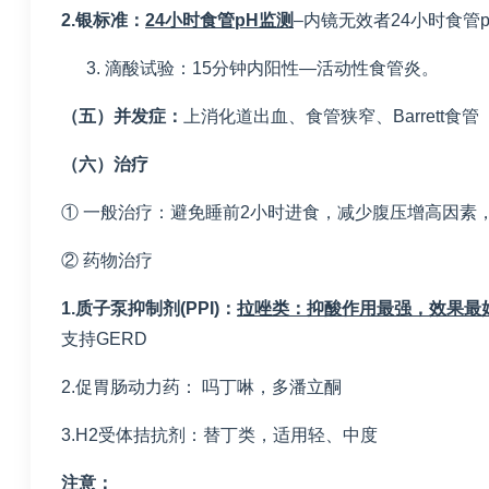
2.
银标准：
24
小时食管
pH
监测
–内镜无效者24小时食管
滴酸试验：15分钟内阳性—活动性食管炎。
（五）并发症：
上消化道出血、食管狭窄、Barrett食
（六）治疗
① 一般治疗：避免睡前2小时进食，减少腹压增高因素
② 药物治疗
1.
质子泵抑制剂
(PPI)
：
拉唑类：抑酸作用最强，效果最
支持GERD
2.促胃肠动力药： 吗丁啉，多潘立酮
3.H2受体拮抗剂：替丁类，适用轻、中度
注意：