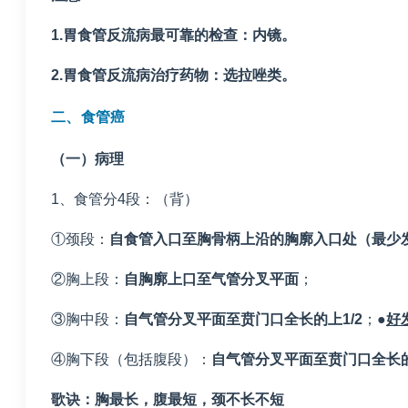
1.
胃食管反流病最可靠的检查：内镜。
2.
胃食管反流病治疗药物：选拉唑类。
二、食管癌
（一）病理
1、食管分4段：（背）
①颈段：
自食管入口至胸骨柄上沿的胸廓入口处（最少
②胸上段：
自胸廓上口至气管分叉平面
；
③胸中段：
自气管分叉平面至贲门口全长的上
1/2
；●
好
④胸下段（包括腹段）：
自气管分叉平面至贲门口全长
歌诀：胸最长，腹最短，颈不长不短