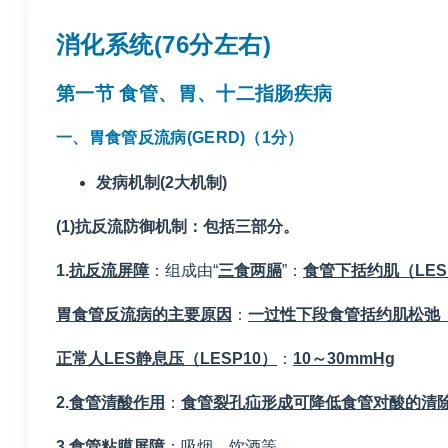
消化系统
(76
分左右
)
第一节 食管、胃、十二指肠疾病
一、胃食管反流病
(GERD)
（
1
分）
发病机制
(2
大机制
)
(1)
抗反流防御机制：包括三部分。
1.
抗反流屏障
：组成由“
三食两膈
”：
食管下括约肌（
LES
胃食管反流病的主要原因
：
一过性下段食管括约肌松弛
正常人
LES
静息压（
LESP10
）
：
10
～
30mmHg
2.
食管清酸作用
：
食管裂孔疝形成可降低食管对酸的清
3.
食管粘膜屏障
：吸烟，饮酒等。