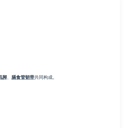
肌脚
、
膈食管韧带
共同构成。