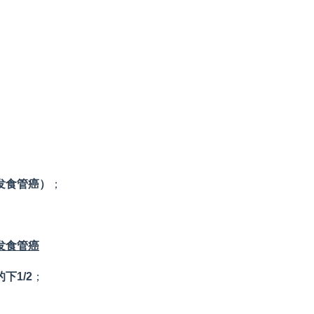
发食管癌）
；
发食管癌
的下
1/2
；