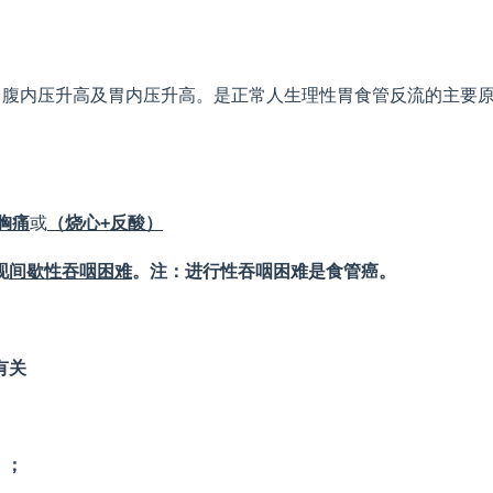
、腹内压升高及胃内压升高。是正常人生理性胃食管反流的主要原
胸痛
或
（烧心
+
反酸）
现
间歇性吞咽困难
。注：进行性吞咽困难是食管癌。
有关
）；