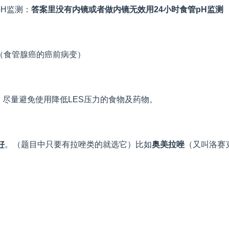
pH监测：
答案里没有内镜或者做内镜无效用
24
小时食管
pH
监测
管（食管腺癌的癌前病变）
，尽量避免使用降低LES压力的食物及药物。
好
。（题目中只要有拉唑类的就选它）比如
奥美拉唑
（又叫洛赛