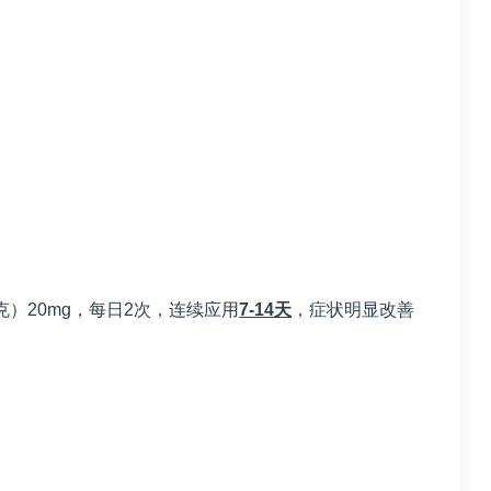
克）20mg，每日2次，连续应用
7-14
天
，症状明显改善