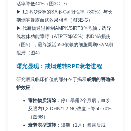
活率降低40%（图3C-D）
▶ 1,2-NQ诱导的SA-β-Gal阳性率（80%）与长
期烟雾暴露血浆效果相当（图3E-G）
▶ 代谢物通过抑制AMPK/SIRT3信号轴，诱导
线粒体功能障碍（ATP下降65%）和DNA损伤
（图5），最终激活p53依赖的细胞周期G2/M期
阻滞（图4）
曙光显现：戒烟逆转RPE衰老进程
研究最具临床价值的部分在于揭示
戒烟的明确保
护效应
：
毒性物质清除
：停止暴露2个月后，血浆
及眼内1,2-DHN/1,2-NQ浓度下降50-70%
（图6B）
衰老表型逆转
：短期（1月）暴露后戒