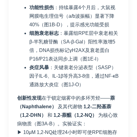
功能性损伤
：持续暴露4个月后，大鼠视
网膜电生理信号（a/b波振幅）显著下降
40%（图1B-D），提示感光功能受损
细胞衰老标志
：暴露组RPE层中衰老相关
β-半乳糖苷酶（SA-β-Gal）阳性率激增5
倍，DNA损伤标记γH2AX及衰老蛋白
P16/P21表达同步上调（图1E-I）
炎症风暴
：关键衰老分泌表型（SASP）
因子IL-6、IL-1β等升高3-8倍，通过NF-κB
通路放大炎症（图1J-O）
创新性发现
在于锁定烟雾中的多环芳烃——
萘
（Naphthalene）
及其代谢物
1,2-二羟基萘
（1,2-DHN）
和
1,2-萘醌（1,2-NQ）
为核心致
病物质（图3A-B）。实验证实：
▶ 10μM 1,2-NQ处理24小时即可使RPE细胞存