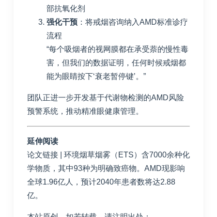
部抗氧化剂
强化干预
：将戒烟咨询纳入AMD标准诊疗
流程
“每个吸烟者的视网膜都在承受萘的慢性毒
害，但我们的数据证明，任何时候戒烟都
能为眼睛按下‘衰老暂停键’。”
团队正进一步开发基于代谢物检测的AMD风险
预警系统，推动精准眼健康管理。
延伸阅读
论文链接
| 环境烟草烟雾（ETS）含7000余种化
学物质，其中93种为明确致癌物。AMD现影响
全球1.96亿人，预计2040年患者数将达2.88
亿。
本站原创，如若转载，请注明出处：