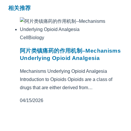
相关推荐
CellBiology
阿片类镇痛药的作用机制–Mechanisms
Underlying Opioid Analgesia
Mechanisms Underlying Opioid Analgesia
Introduction to Opioids Opioids are a class of
drugs that are either derived from…
04/15/2026