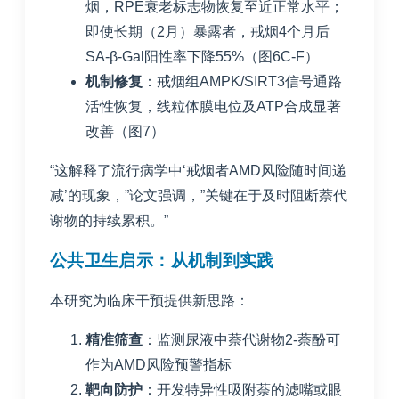
烟，RPE衰老标志物恢复至近正常水平；
即使长期（2月）暴露者，戒烟4个月后
SA-β-Gal阳性率下降55%（图6C-F）
机制修复
：戒烟组AMPK/SIRT3信号通路
活性恢复，线粒体膜电位及ATP合成显著
改善（图7）
“这解释了流行病学中‘戒烟者AMD风险随时间递
减’的现象，”论文强调，”关键在于及时阻断萘代
谢物的持续累积。”
公共卫生启示：从机制到实践
本研究为临床干预提供新思路：
精准筛查
：监测尿液中萘代谢物2-萘酚可
作为AMD风险预警指标
靶向防护
：开发特异性吸附萘的滤嘴或眼