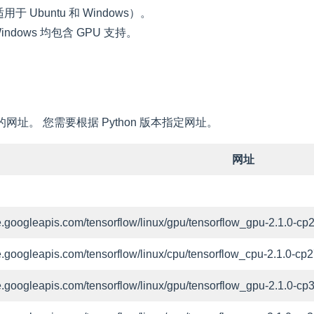
 Ubuntu 和 Windows）。
Windows 均包含
GPU 支持
。
件包的网址。 您需要根据 Python 版本指定网址。
网址
age.googleapis.com/tensorflow/linux/gpu/tensorflow_gpu-2.1.0
age.googleapis.com/tensorflow/linux/cpu/tensorflow_cpu-2.1.0
age.googleapis.com/tensorflow/linux/gpu/tensorflow_gpu-2.1.0