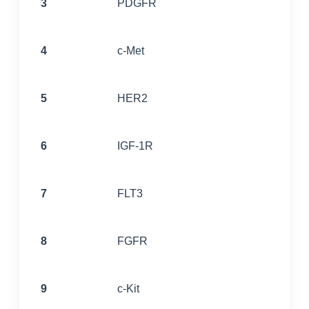
3
PDGFR
4
c-Met
5
HER2
6
IGF-1R
7
FLT3
8
FGFR
9
c-Kit