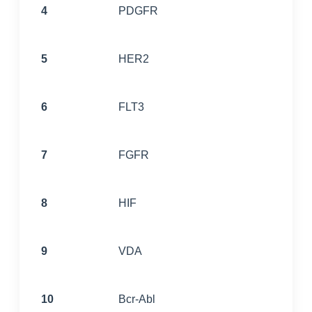
4
PDGFR
5
HER2
6
FLT3
7
FGFR
8
HIF
9
VDA
10
Bcr-Abl