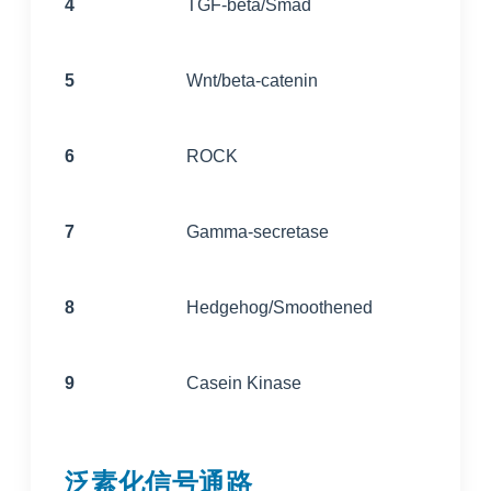
4
TGF-beta/Smad
5
Wnt/beta-catenin
6
ROCK
7
Gamma-secretase
8
Hedgehog/Smoothened
9
Casein Kinase
泛素化信号通路