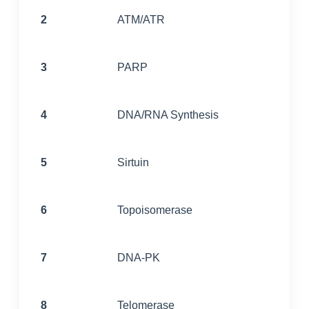
2
ATM/ATR
3
PARP
4
DNA/RNA Synthesis
5
Sirtuin
6
Topoisomerase
7
DNA-PK
8
Telomerase