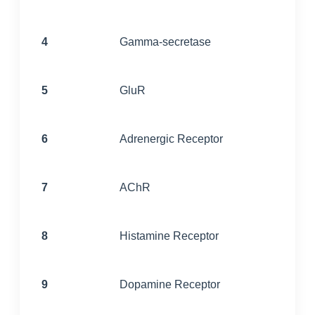
4
Gamma-secretase
5
GluR
6
Adrenergic Receptor
7
AChR
8
Histamine Receptor
9
Dopamine Receptor