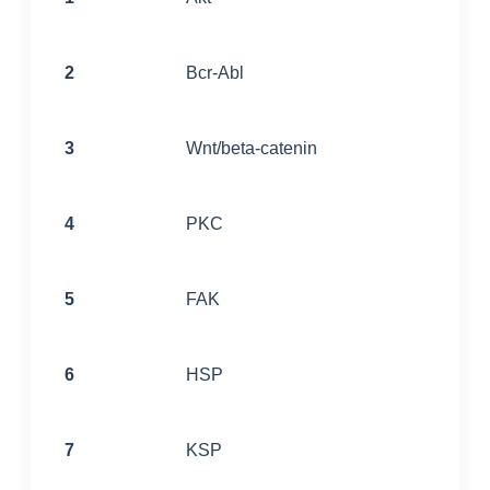
2
Bcr-Abl
3
Wnt/beta-catenin
4
PKC
5
FAK
6
HSP
7
KSP