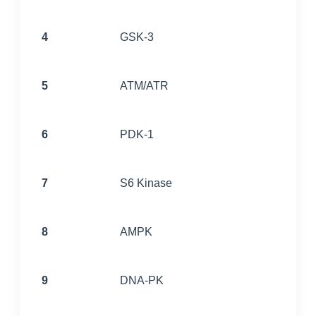
4
GSK-3
5
ATM/ATR
6
PDK-1
7
S6 Kinase
8
AMPK
9
DNA-PK