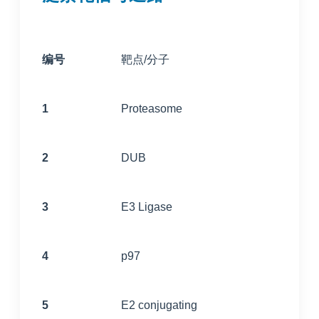
编号
靶点/分子
1
Proteasome
2
DUB
3
E3 Ligase
4
p97
5
E2 conjugating