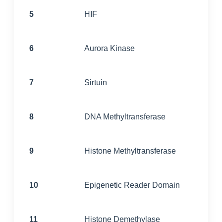
5
HIF
6
Aurora Kinase
7
Sirtuin
8
DNA Methyltransferase
9
Histone Methyltransferase
10
Epigenetic Reader Domain
11
Histone Demethylase