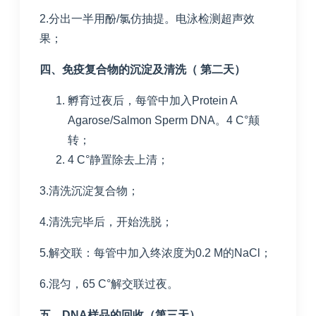
2.分出一半用酚/氯仿抽提。电泳检测超声效
果；
四、免疫复合物的沉淀及清洗（ 第二天）
孵育过夜后，每管中加入Protein A
Agarose/Salmon Sperm DNA。4 C°颠
转；
4 C°静置除去上清；
3.清洗沉淀复合物；
4.清洗完毕后，开始洗脱；
5.解交联：每管中加入终浓度为0.2 M的NaCl；
6.混匀，65 C°解交联过夜。
五、DNA样品的回收（第三天）