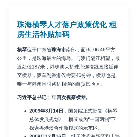
珠海横琴人才落户政策优化 租
房生活补贴加码
横琴
位于广东省
珠海市
南部，面积
106.46
平方
公里，是珠海最大的海岛。与澳门隔江相望，最
近处仅
187
米，港珠澳大桥珠海连接线直接延伸
至横琴，驱车到香港仅需要
40
分钟，横琴也是
唯一与港澳同时路桥相连的自贸试验区。
习近平总书记十年四次视察横琴。
2009
年
8
月
14
日，
国务院正式批复《横琴
总体发展规划》，横琴成为“一国两制”下
探索粤港澳合作新模式的示范区。
2009
年
12
月
16
日
，继天津滨海新区和上海