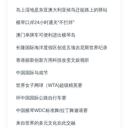
岛上湿地是东亚澳大利亚候鸟迁徙路上的驿站
横琴口岸
24
小时通关“不打烊”
澳门单牌车可便利进出横琴岛
长隆国际海洋度假区创造五项吉尼斯世界纪录
香港丽新创新方用科技改变文娱视听
中国国际马戏节
世界女子网球（
WTA)
超级精英赛
环中国国际公路自行车赛
中国横琴
WDC
标准舞
/
拉丁舞邀请赛
来自世界的多元文化在此交融