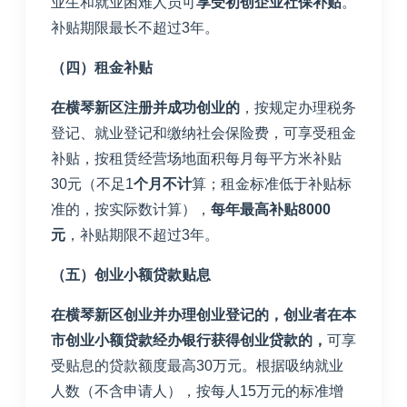
业生和就业困难人员可
享受初创企业社保补贴
。
补贴期限最长不超过
3
年。
（四）租金补贴
在横琴新区注册并成功创业的
，按规定办理税务
登记、就业登记和缴纳社会保险费，可享受租金
补贴，按租赁经营场地面积每月每平方米补贴
30
元（不足
1
个月不计
算；租金标准低于补贴标
准的，按实际数计算），
每年最高补贴
8000
元
，补贴期限不超过
3
年。
（五）创业小额贷款贴息
在横琴新区创业并办理创业登记的，创业者在本
市创业小额贷款经办银行获得创业贷款的
，
可享
受贴息的贷款额度最高
30
万元。根据吸纳就业
人数（不含申请人），按每人
15
万元的标准增