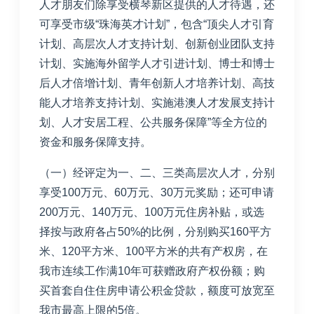
人才朋友们除享受横琴新区提供的人才待遇，还
可享受市级“珠海英才计划”，包含“顶尖人才引育
计划、高层次人才支持计划、创新创业团队支持
计划、实施海外留学人才引进计划、博士和博士
后人才倍增计划、青年创新人才培养计划、高技
能人才培养支持计划、实施港澳人才发展支持计
划、人才安居工程、公共服务保障”等全方位的
资金和服务保障支持。
（一）经评定为一、二、三类高层次人才，分别
享受
100
万元、
60
万元、
30
万元奖励；还可申请
200
万元、
140
万元、
100
万元住房补贴，或选
择按与政府各占
50%
的比例，分别购买
160
平方
米、
120
平方米、
100
平方米的共有产权房，在
我市连续工作满
10
年可获赠政府产权份额；购
买首套自住住房申请公积金贷款，额度可放宽至
我市最高上限的
5
倍。