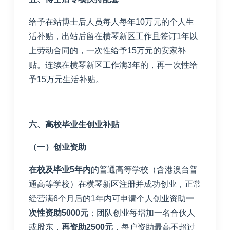
给予在站博士后人员每人每年
10
万元的个人生
活补贴，出站后留在横琴新区工作且签订
1
年以
上劳动合同的，一次性给予
15
万元的安家补
贴。连续在横琴新区工作满
3
年的，再一次性给
予
15
万元生活补贴。
六、高校毕业生创业补贴
（一）创业资助
在校及毕业
5
年内
的普通高等学校（含港澳台普
通高等学校）在横琴新区注册并成功创业，正常
经营满
6
个月后的
1
年内可申请个人创业资助
一
次性资助
5000
元
；团队创业每增加一名合伙人
或股东，
再资助
2500
元
，每户资助最高不超过