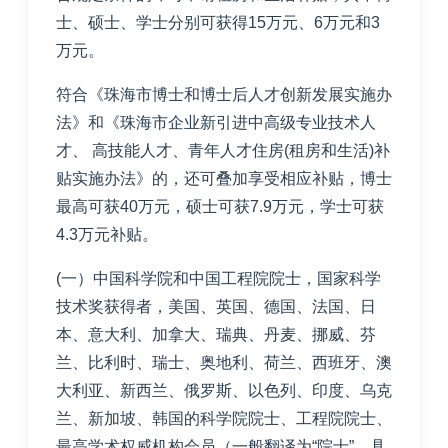
士、硕士、学士分别可获得
15
万元、
6
万元和
3
万元。
符合《珠海市博士和博士后人才创新发展实施办
法》和《珠海市企业新引进中高级专业技术人
才、 高技能人才、青年人才住房
(
租房和生活
)
补
贴实施办法》的，还可叠加享受相应补贴，博士
最高可获
40
万元，硕士可获
7.9
万元，学士可获
4.3
万元补贴。
(一）中国科学院和中国工程院院士，国家科学
技术奖获得者，美国、英国、德国、法国、日
本、意大利、加拿大、瑞典、丹麦、挪威、芬
兰、比利时、瑞士、奥地利、荷兰、西班牙、澳
大利亚、新西兰、俄罗斯、以色列、印度、乌克
兰、新加坡、韩国的科学院院士、工程院院士、
最高学术权威机构会员（一般翻译为“院士”，具