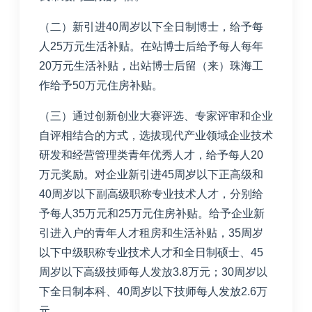
（二）新引进
40
周岁以下全日制博士，给予每
人
25
万元生活补贴。在站博士后给予每人每年
20
万元生活补贴，出站博士后留（来）珠海工
作给予
50
万元住房补贴。
（三）通过创新创业大赛评选、专家评审和企业
自评相结合的方式，选拔现代产业领域企业技术
研发和经营管理类青年优秀人才，给予每人
20
万元奖励。对企业新引进
45
周岁以下正高级和
40
周岁以下副高级职称专业技术人才，分别给
予每人
35
万元和
25
万元住房补贴。给予企业新
引进入户的青年人才租房和生活补贴，
35
周岁
以下中级职称专业技术人才和全日制硕士、
45
周岁以下高级技师每人发放
3.8
万元；
30
周岁以
下全日制本科、
40
周岁以下技师每人发放
2.6
万
元。