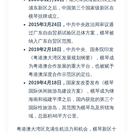
浦东新区之后，中国第三个国家级新区在
横琴挂牌成立。
2015
年
3
月
24
日，
中共中央政治局审议通
过广东自由贸易试验区总体方案，横琴被
纳入广东自贸区范围。
2019
年
2
月
18
日
，中共中央、国务院印发
《粤港澳大湾区发展规划纲要》，横琴成
为粤港澳合作发展的重大平台，也被赋予
粤港澳深度合作示范区的定位。
2019
年
4
月
18
日，
国家发改委发布《横琴
国际休闲旅游岛建设方案》，横琴成为继
海南和福建平潭之后，国内获批的第三个
国际性旅游岛，其范围为横琴岛及所辖海
域，总面积
46
平方公里。
粤港澳大湾区充满生机活力和机会，横琴新区十