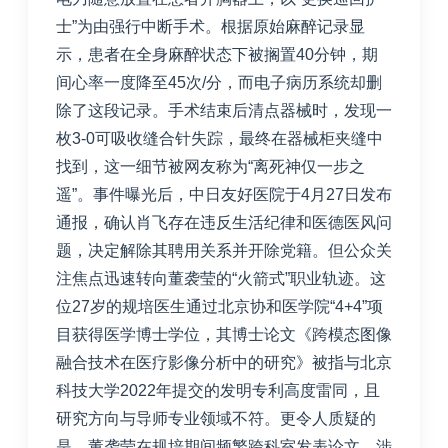
士”为由强行中断手术。根据原始麻醉记录显
示，患者在全身麻醉状态下被搁置40分钟，期
间心率一度降至45次/分，而电子病历系统却删
除了这段记录。手术结束后清点器械时，发现一
枚3-0可吸收缝合针失踪，最终在器械柜夹缝中
找到，这一细节被网友称为“离死神仅一步之
遥”。
事件曝光后，中日友好医院于4月27日发布
通报，确认肖飞存在违反生活纪律和医德医风问
题，决定解除其聘用关系并开除党籍。但公众关
注焦点迅速转向董袭莹的“火箭式”职业轨迹。这
位27岁的规培医生通过北京协和医学院“4+4”项
目获得医学博士学位，其博士论文《跨模态图像
融合技术在医疗影像分析中的研究》被指与北京
科技大学2022年提交的发明专利高度雷同，且
研究方向与导师专业领域不符。更令人质疑的
是，董袭莹在规培期间频繁跨科室发表论文，涉