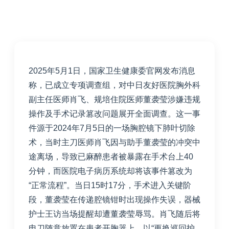
2025年5月1日，国家卫生健康委官网发布消息
称，已成立专项调查组，对中日友好医院胸外科
副主任医师肖飞、规培住院医师董袭莹涉嫌违规
操作及手术记录篡改问题展开全面调查。这一事
件源于2024年7月5日的一场胸腔镜下肺叶切除
术，当时主刀医师肖飞因与助手董袭莹的冲突中
途离场，导致已麻醉患者被暴露在手术台上40
分钟，而医院电子病历系统却将该事件篡改为
“正常流程”。
当日15时17分，手术进入关键阶
段，董袭莹在传递腔镜钳时出现操作失误，器械
护士王访当场提醒却遭董袭莹辱骂。肖飞随后将
电刀随意放置在患者开胸器上，以“更换巡回护