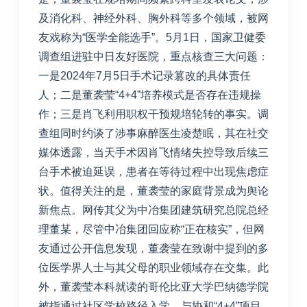
及消化科、神经外科、胸外科等多个领域，被网
友戏称为“医学全能选手”。
5月1日，国家卫健委
调查组进驻中日友好医院，重点核查三大问题：
一是2024年7月5日手术记录篡改的具体责任
人；二是董袭莹“4+4”培养模式是否存在违规操
作；三是肖飞利用职权干预规培轮转的事实。调
查组同时约谈了涉事麻醉医生凌楚眠，其在社交
媒体透露，当天手术因肖飞情绪失控导致后续三
台手术被迫延误，患者在等待过程中出现焦虑症
状。
值得关注的是，董袭莹的家庭背景成为舆论
新焦点。网传其父为中冶集团建筑研究总院总经
理董某，尽管中冶集团回应称“正在核实”，但网
友通过公开信息发现，董袭莹在致谢中提到的多
位医学界人士与其父母的职业领域存在交集。此
外，董袭莹本科就读的哥伦比亚大学巴纳德学院
被指通过社区学校路径入学，与协和“4+4”项目