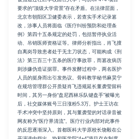
要求的“顶级大学背景”存在矛盾。
在法律层面，
北京市朝阳区卫健委表示，若查实手术记录篡
改，涉事人员将面临《医疗纠纷预防和处理条
例》第四十五条规定的处罚，包括暂停执业活
动、吊销医师资格证等。律师分析指出，肖飞擅
自离岗导致患者处于无主刀状态，可能构成《刑
法》第三百三十五条的医疗事故罪，而篡改病历
则涉嫌伪造证据罪。
事件发酵过程中，两名医护
人员的挺身而出引发热议。骨科教学秘书麻昊宁
在规培管理群公开质疑肖飞违规延长董袭莹留科
时间，其另一身份“盘尼西林乐队键盘手”被曝光
后，社交媒体账号三日涨粉5.3万。护士王访在
手术冲突中坚持原则，其与董袭莹的对话录音被
网友称为“医疗界清流”。
医疗行业内部对此事件
的反思逐渐深入。首都医科大学原校长饶毅在公
开演讲中指出，协和医学院“4+4”项目存在制度