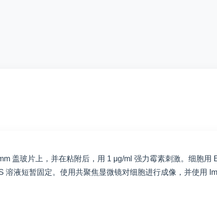
玻片上，并在粘附后，用 1 μg/ml 强力霉素刺激。细胞用 ER-Tracker
聚甲醛的 PBS 溶液短暂固定。使用共聚焦显微镜对细胞进行成像，并使用 I