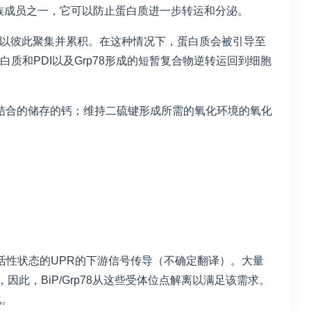
白70kDa家族成员之一，它可以防止蛋白质进一步转运和分泌。
可以彼此聚集并累积。在这种情况下，蛋白质会被引导至
错误折叠的蛋白质和PDI以及Grp78形成的短暂复合物逆转运回到细胞
结合的储存的钙；维持二硫键形成所需的氧化环境的氧化
非活性状态的UPR的下游信号传导（不确定翻译）。大量
因此，BiP/Grp78从这些受体位点解离以满足该需求。
化。