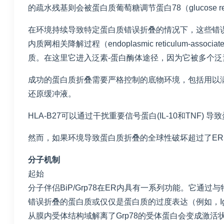
的疏水残基则会被蛋白质葡萄糖调节蛋白78（glucose reg
在环境持续导致特定蛋白质错误折叠的情况下，这些错
内质网相关降解过程（endoplasmic reticulum-a
质。在这里它进入泛素-蛋白酶体途径，因为它被多个
成功的蛋白质折叠需要严格控制的底物环境，包括用以
还原缓冲液。
HLA-B27可以通过干扰重要信号蛋白(IL-10和TNF)
然而，如果环境导致蛋白质折叠的全球性破坏超过了ER
分子机制
起始
分子伴侣BiP/Grp78在ER内具有一系列功能。它
错误折叠的蛋白质或仅仅是蛋白质的过度表达（例如，IgG
从膜内受体结构域解离了Grp78的受体蛋白会变成激活