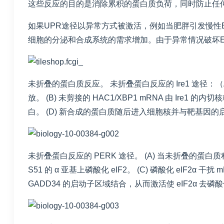
这些反应的目的是消除累积的蛋白质负荷，同时防止任
如果UPR途径以异常方式被激活，例如当肥胖引发慢
细胞的分泌和合成系统的需求增加。由于异常情况破坏
未折叠的蛋白质反应。 未折叠蛋白反应的 Ire1 途径：（A）
放。 (B) 未剪接的 HAC1/XBP1 mRNA 由 Ire1 
白。 (D) 新合成的蛋白质随后进入细胞核并与靶基因
未折叠蛋白反应的 PERK 途径。 (A) 当未折叠的蛋白质
S51 的 α 亚基上磷酸化 eIF2。 (C) 磷酸化 eIF2α 干扰
GADD34 的启动子区域结合，从而激活使 eIF2α 去磷酸