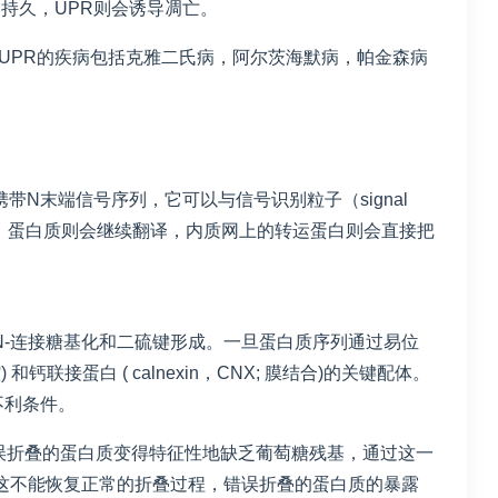
持久，UPR则会诱导凋亡。
UPR的疾病包括克雅二氏病，阿尔茨海默病，帕金森病
N末端信号序列，它可以与信号识别粒子（signal
对接”成功，蛋白质则会继续翻译，内质网上的转运蛋白则会直接把
-连接糖基化和二硫键形成。一旦蛋白质序列通过易位
钙联接蛋白 ( calnexin，CNX; 膜结合)的关键配体。
不利条件。
误折叠的蛋白质变得特征性地缺乏葡萄糖残基，通过这一
重新糖基化。如果这不能恢复正常的折叠过程，错误折叠的蛋白质的暴露