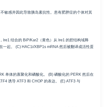
导不敏感并因此导致胰岛素抗性。患有肥胖症的个体对其
 结合的 BiP/Kar2（黄色）从 Ire1 的腔结构域释
在一起。 (C) HAC1i/XBP1s mRNA 然后被翻译成活性蛋
K 单体的寡聚化和磷酸化。 (B) 磷酸化的 PERK 然后在
4 诱导 ATF3 和 CHOP 的表达。 (E) ATF3 与