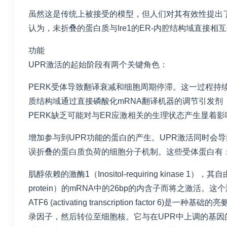
虽然这是传统上被接受的模型，但人们对其有效性提出了
认为，未折叠的蛋白质与Ire1的ER-内腔结构域直接
功能
UPR激活的起始阶段有两个关键角色：
PERK受体导致翻译衰减和细胞周期停滞。这一过程持
质结构域通过直接磷酸化mRNA翻译机器的调节引发剂（
PERK缺乏可能对与ER应激相关的生理状态产生显着影
增加参与到UPR功能的蛋白的产生。UPR激活同时会导
误折叠的蛋白质负荷的细胞分子机制。这些受体蛋白有
肌醇依赖的激酶1（Inositol-requiring kina
protein）的mRNA中的26bp的内含子而将之激活
ATF6 (activating transcription fac
录因子，然后转位至细胞核。它与在UPR中上调的基因