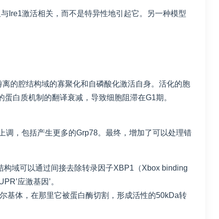
Ire1激活相关，而不是特异性地引起它。另一种模型
过游离的腔结构域的寡聚化和自磷酸化激活自身。活化的胞
行的蛋白质机制的翻译衰减，导致细胞阻滞在G1期。
上调，包括产生更多的Grp78。最终，增加了可以处理错
结构域可以通过间接去除转录因子XBP1（Xbox binding
PR’应激基因’。
a的蛋白易位至高尔基体，在那里它被蛋白酶切割，形成活性的50kDa转