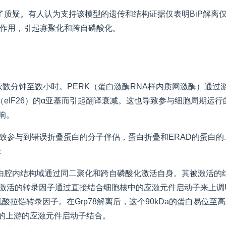
质疑。有人认为支持该模型的遗传和结构证据仅表明BiP解离仅与
相互作用，引起寡聚化和跨自磷酸化。
续数分钟至数小时。PERK（蛋白激酶RNA样内质网激酶）通
eIF26）的α亚基而引起翻译衰减。这也导致参与细胞周期运
响。
致参与到错误折叠蛋白的分子伴侣，蛋白折叠和ERAD的蛋白的
：
se 1），其自由腔内结构域通过同二聚化和跨自磷酸化激活自身。其被激活的
。这个激活的转录因子通过直接结合细胞核中的应激元件启动子来上调U
tor 6)是一种基础的亮氨酸拉链转录因子。在Grp78解离后，这个90kD
的上游的应激元件启动子结合。