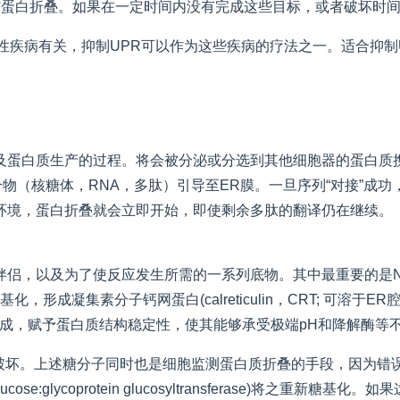
与蛋白折叠。如果在一定时间内没有完成这些目标，或者破坏时间
性疾病有关，抑制UPR可以作为这些疾病的疗法之一。适合抑制
蛋白质生产的过程。将会被分泌或分选到其他细胞器的蛋白质携带
。SRP将整个复合物（核糖体，RNA，多肽）引导至ER膜。一旦序列“
环境，蛋白折叠就会立即开始，即使剩余多肽的翻译仍在继续。
伴侣，以及为了使反应发生所需的一系列底物。其中最重要的是N
凝集素分子钙网蛋白(calreticulin，CRT; 可溶于ER腔) 和
成，赋予蛋白质结构稳定性，使其能够承受极端pH和降解酶等
到破坏。上述糖分子同时也是细胞监测蛋白质折叠的手段，因为错
se:glycoprotein glucosyltransferase)将之