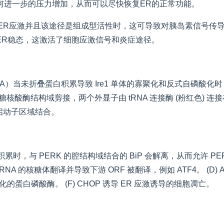
何进一步的压力增加，从而可以尽快恢复ER的正常功能。
性ER应激并且该途径是组成型活性时，这可导致对胰岛素信号传
ER稳态，这激活了细胞应激信号和炎症途径。
当未折叠蛋白积累导致 Ire1 单体的寡聚化和反式自磷酸化时，Ire1
的内切核糖核酸酶结构域剪接，两个外显子由 tRNA 连接酶 (粉红色) 连接
的启动子区域结合。
积累时，与 PERK 的腔结构域结合的 BiP 会解离，从而允许 PER
 mRNA 的核糖体翻译并导致下游 ORF 被翻译，例如 ATF4。 (D) ATF
化的蛋白磷酸酶。 (F) CHOP 诱导 ER 应激诱导的细胞凋亡。