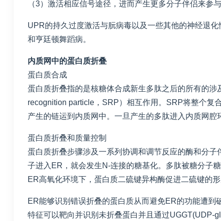
（3）激活相应信号途径，进而产生更多分子伴侣来参
UPR的持久过度激活与朊病毒以及一些其他的神经退化
和亨廷顿舞蹈病。
内质网中的蛋白质折叠
蛋白质合成
蛋白质折叠指的是核糖体合成新生多肽之后的所有的涉及
recognition particle，SRP）相互作用
产生的链运到内质网中。一旦产生的多肽进入内质网腔
蛋白质折叠和质量控制
蛋白质折叠步骤涉及一系列协调和调节反应的酶和分子
子进入ER，就会发生N-连接的糖基化。多肽被糖分子糖基化，形成
ER高氧化环境下，蛋白质二硫键异构酶促进二硫键的形
ER能够识别错误折叠的蛋白质从而避免ER的功能遭
特征可以靶向并识别未折叠蛋白并且通过UGGT(UDP-gluco