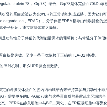
ulate protein 78， Grp78）结合。Grp78是休克蛋
误折叠的蛋白质被认为会对ER的正常功能构成威胁，因为它们
ssociated degradation，ERAD）。分子伴侣EDEM指导由
泛素分子标记，通过溶酶体将之降解。
满足功能性分子伴侣的代谢能量需求的葡萄糖；与常驻分子伴侣
 导致蛋白折叠失败。至少一些干扰依赖于正确的HLA-B27折叠。
的应对机制，那么UPR就会被激活。
通过与特定的跨膜受体蛋白的腔内结构域结合来维持其参与启动处于
）需要更多的BiP/Grp78来与这些蛋白质的暴露疏水区域结合，
状态。PERK在静息细胞中与BiP二聚化，在ER应激细胞中寡聚