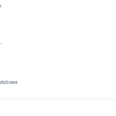
:
。
20.html