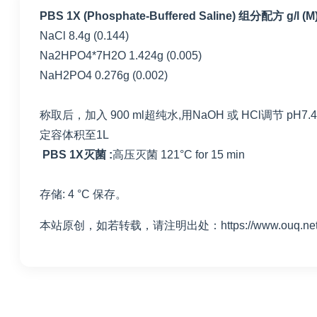
PBS 1X (Phosphate-Buffered Saline) 组分配方 g/l (M)
NaCl
8.4g (0.144)
Na
2
HPO
4
*
7H
2
O
1.424g (0.005)
NaH
2
PO
4
0.276g (0.002)
称取后，加入 900 ml超纯水,用NaOH 或 HCl调节
pH
7.4
定容体积至1L
PBS 1X灭菌 :
高压灭菌
121°C for 15 min
存储:
4 °C
保存。
本站原创，如若转载，请注明出处：https://www.ouq.net/9