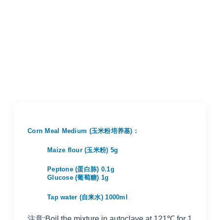
Corn Meal Medium (玉米粉培养基)：
Maize flour (玉米粉) 5g
Peptone (蛋白胨) 0.1g
Glucose (葡萄糖) 1g
Tap water (自来水) 1000ml
注意:Boil the mixture in autoclave at 121℃ for 1