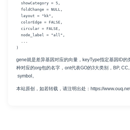
showCategory
=
5
,
foldChange
=
NULL
,
layout
=
"kk"
,
colorEdge
=
FALSE
,
circular
=
FALSE
,
node_label
=
"all"
,
...
)
gene就是差异基因对应的向量，keyType指定基因ID的类型，
种对应的org包的名字，ont代表GO的3大类别，BP, CC, 
symbol。
本站原创，如若转载，请注明出处：https://www.ouq.net/6