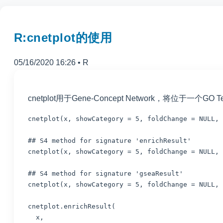
R:cnetplot的使用
05/16/2020 16:26
•
R
cnetplot用于Gene-Concept Network，将位于一个
cnetplot
(
x
,
showCategory
=
5
,
foldChange
=
NULL
,
## S4 method for signature 'enrichResult'
cnetplot
(
x
,
showCategory
=
5
,
foldChange
=
NULL
,
## S4 method for signature 'gseaResult'
cnetplot
(
x
,
showCategory
=
5
,
foldChange
=
NULL
,
cnetplot.enrichResult
(
x
,