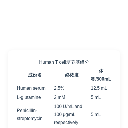
Human T cell培养基组分
体
成份名
终浓度
积/500mL
Human serum
2.5%
12.5 mL
L-glutamine
2 mM
5 mL
100 U/mL and
Penicillin-
100 μg/mL,
5 mL
streptomycin
respectively