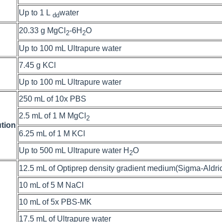
Up to 1 L
water
dd
20.33 g MgCl
-6H
O
2
2
Up to 100 mL Ultrapure water
7.45 g KCl
Up to 100 mL Ultrapure water
250 mL of 10x PBS
2.5 mL of 1 M MgCl
2
tion
6.25 mL of 1 M KCl
Up to 500 mL Ultrapure water H
O
2
12.5 mL of Optiprep density gradient medium(
Sigma-Aldri
10 mL of 5 M NaCl
10 mL of 5x PBS-MK
17.5 mL of Ultrapure water