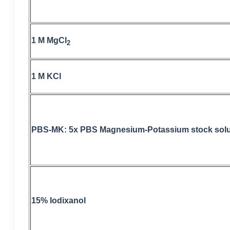
1 M MgCl
2
1 M KCl
PBS-MK: 5x PBS Magnesium-Potassium stock solu
15% Iodixanol