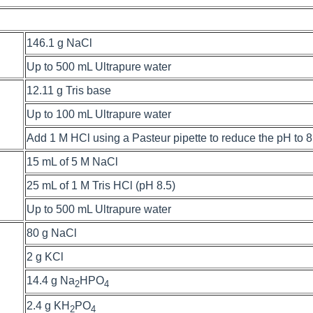
146.1 g NaCl
Up to 500 mL Ultrapure water
12.11 g Tris base
Up to 100 mL Ultrapure water
Add 1 M HCl using a Pasteur pipette to reduce the pH to 8
15 mL of 5 M NaCl
25 mL of 1 M Tris HCl (pH 8.5)
Up to 500 mL Ultrapure water
80 g NaCl
2 g KCl
14.4 g Na
HPO
2
4
2.4 g KH
PO
2
4