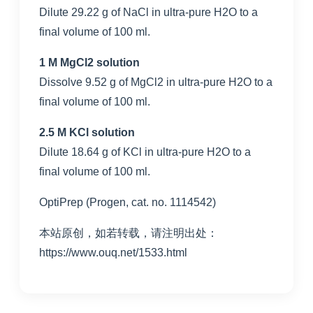
Dilute 29.22 g of NaCl in ultra-pure H2O to a
final volume of 100 ml.
1 M MgCl2 solution
Dissolve 9.52 g of MgCl2 in ultra-pure H2O to a
final volume of 100 ml.
2.5 M KCl solution
Dilute 18.64 g of KCl in ultra-pure H2O to a
final volume of 100 ml.
OptiPrep (Progen, cat. no. 1114542)
本站原创，如若转载，请注明出处：
https://www.ouq.net/1533.html