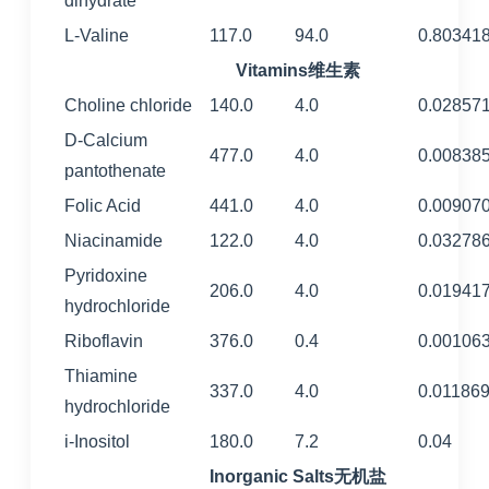
dihydrate
L-Valine
117.0
94.0
0.80341
Vitamins维生素
Choline chloride
140.0
4.0
0.02857
D-Calcium
477.0
4.0
0.00838
pantothenate
Folic Acid
441.0
4.0
0.00907
Niacinamide
122.0
4.0
0.03278
Pyridoxine
206.0
4.0
0.01941
hydrochloride
Riboflavin
376.0
0.4
0.00106
Thiamine
337.0
4.0
0.01186
hydrochloride
i-Inositol
180.0
7.2
0.04
Inorganic Salts无机盐