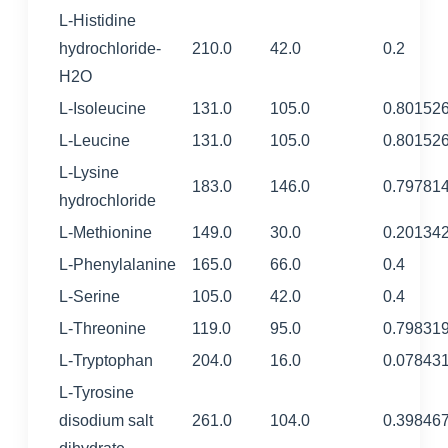
L-Histidine
hydrochloride-
210.0
42.0
0.2
H2O
L-Isoleucine
131.0
105.0
0.80152
L-Leucine
131.0
105.0
0.80152
L-Lysine
183.0
146.0
0.79781
hydrochloride
L-Methionine
149.0
30.0
0.20134
L-Phenylalanine
165.0
66.0
0.4
L-Serine
105.0
42.0
0.4
L-Threonine
119.0
95.0
0.79831
L-Tryptophan
204.0
16.0
0.07843
L-Tyrosine
disodium salt
261.0
104.0
0.39846