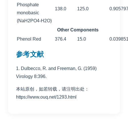
Phosphate
138.0
125.0
0.90579
monobasic
(NaH2PO4-H2O)
Other Components
Phenol Red
376.4
15.0
0.03985
参考文献
1. Dulbecco, R. and Freeman, G. (1959)
Virology 8:396.
本站原创，如若转载，请注明出处：
https://www.ouq.net/1293.html