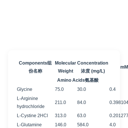
Components组
Molecular
Concentration
mM
份名称
Weight
浓度 (mg/L)
Amino Acids氨基酸
Glycine
75.0
30.0
0.4
L-Arginine
211.0
84.0
0.39810
hydrochloride
L-Cystine 2HCl
313.0
63.0
0.20127
L-Glutamine
146.0
584.0
4.0