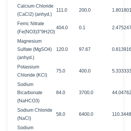
Calcium Chloride
111.0
200.0
1.80180
(CaCl2) (anhyd.)
Ferric Nitrate
404.0
0.1
2.47524
(Fe(NO3)3″9H2O)
Magnesium
Sulfate (MgSO4)
120.0
97.67
0.81391
(anhyd.)
Potassium
75.0
400.0
5.33333
Chloride (KCl)
Sodium
Bicarbonate
84.0
3700.0
44.0476
(NaHCO3)
Sodium Chloride
58.0
6400.0
110.344
(NaCl)
Sodium