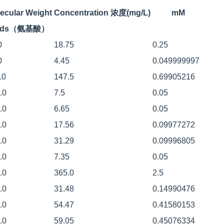
ecular Weight
Concentration 浓度(mg/L)
mM
cids（氨基酸）
0
18.75
0.25
0
4.45
0.049999997
.0
147.5
0.69905216
.0
7.5
0.05
.0
6.65
0.05
.0
17.56
0.09977272
.0
31.29
0.09996805
.0
7.35
0.05
.0
365.0
2.5
.0
31.48
0.14990476
.0
54.47
0.41580153
.0
59.05
0.45076334