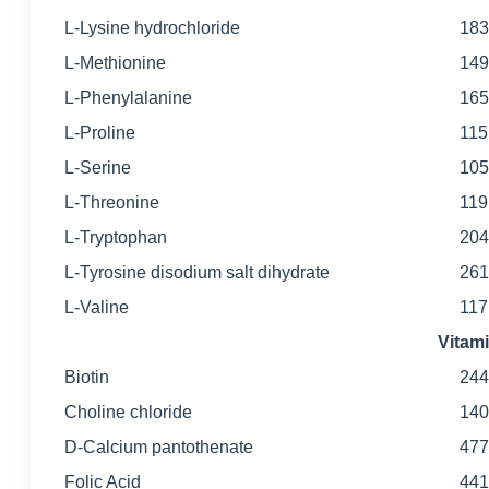
L-Lysine hydrochloride
183
L-Methionine
149
L-Phenylalanine
165
L-Proline
115
L-Serine
105
L-Threonine
119
L-Tryptophan
204
L-Tyrosine disodium salt dihydrate
261
L-Valine
117
Vita
Biotin
244
Choline chloride
140
D-Calcium pantothenate
477
Folic Acid
441