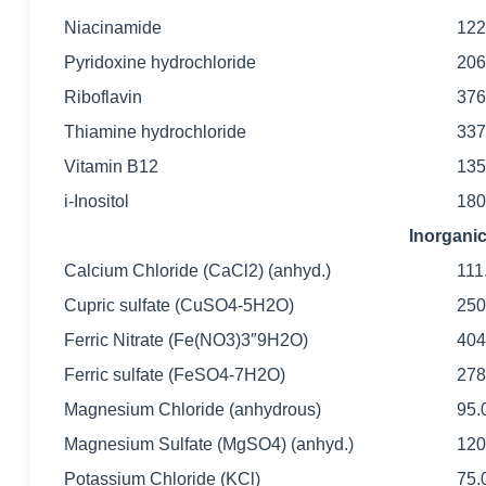
Niacinamide
122
Pyridoxine hydrochloride
206
Riboflavin
376
Thiamine hydrochloride
337
Vitamin B12
135
i-Inositol
180
Inorgan
Calcium Chloride (CaCl2) (anhyd.)
111
Cupric sulfate (CuSO4-5H2O)
250
Ferric Nitrate (Fe(NO3)3″9H2O)
404
Ferric sulfate (FeSO4-7H2O)
278
Magnesium Chloride (anhydrous)
95.
Magnesium Sulfate (MgSO4) (anhyd.)
120
Potassium Chloride (KCl)
75.