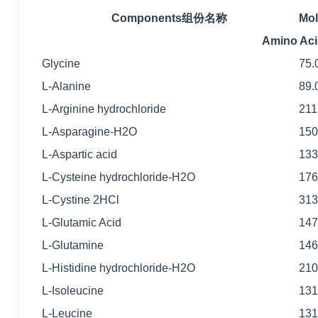
Components组份名称
Mol
Amino A
Glycine
75.
L-Alanine
89.
L-Arginine hydrochloride
211
L-Asparagine-H2O
150
L-Aspartic acid
133
L-Cysteine hydrochloride-H2O
176
L-Cystine 2HCl
313
L-Glutamic Acid
147
L-Glutamine
146
L-Histidine hydrochloride-H2O
210
L-Isoleucine
131
L-Leucine
131