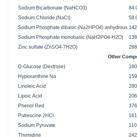
Sodium Bicarbonate (NaHCO3)
84.
Sodium Chloride (NaCl)
58.
Sodium Phosphate dibasic (Na2HPO4) anhydrous
142
Sodium Phosphate monobasic (NaH2PO4-H2O)
138
Zinc sulfate (ZnSO4-7H2O)
288
Other Com
D-Glucose (Dextrose)
180
Hypoxanthine Na
159
Linoleic Acid
280
Lipoic Acid
206
Phenol Red
376
Putrescine 2HCl
161
Sodium Pyruvate
110
Thymidine
242