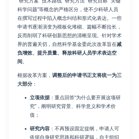
“研究方案”“技术路线”“研究方法”“研究目标”“关键
科学问题”等概念的严格区分，使不少科研人员
在撰写过程中陷入概念纠结和形式化表达。一些
申请书逐渐演变为模板化堆砌、篇幅不断拉长，
反而削弱了科研创新思想的清晰呈现。针对学术
界的普遍关切，自然科学基金委此次改革旨在
减
负增效、提升质量、释放科研人员学术表达空
间
。
根据改革方案，
调整后的申请书正文将统一为三
大部分
：
立项依据
：重点回答“为什么要开展这项研
究”，阐明研究背景、科学意义和学术价
值；
研究内容
：不再预设固定提纲，申请人可
依据自身研究思路和科研逻辑，自主组织