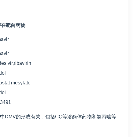
潜在靶向药物
navir
navir
esivir,ribavirin
dol
stat mesylate
dol
63491
中DMV的形成有关，包括CQ等溶酶体药物和氯丙嗪等