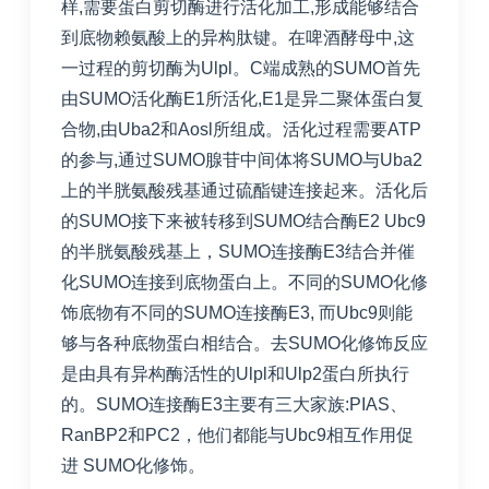
样,需要蛋白剪切酶进行活化加工,形成能够结合
到底物赖氨酸上的异构肽键。在啤酒酵母中,这
一过程的剪切酶为Ulpl。C端成熟的SUMO首先
由SUMO活化酶E1所活化,E1是异二聚体蛋白复
合物,由Uba2和Aosl所组成。活化过程需要ATP
的参与,通过SUMO腺苷中间体将SUMO与Uba2
上的半胱氨酸残基通过硫酯键连接起来。活化后
的SUMO接下来被转移到SUMO结合酶E2 Ubc9
的半胱氨酸残基上，SUMO连接酶E3结合并催
化SUMO连接到底物蛋白上。不同的SUMO化修
饰底物有不同的SUMO连接酶E3, 而Ubc9则能
够与各种底物蛋白相结合。去SUMO化修饰反应
是由具有异构酶活性的Ulpl和Ulp2蛋白所执行
的。SUMO连接酶E3主要有三大家族:PIAS、
RanBP2和PC2，他们都能与Ubc9相互作用促
进 SUMO化修饰。