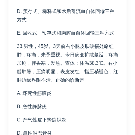
D. 预存式、稀释式和术后引流血自体回输三种
方式
E. 回收式、预存式和胸腔血自体回输三种方式
33.男性，45岁。3天前右小腿皮肤破损处略红
肿，疼痛，未予重视。今日病变扩散蔓延，疼痛
加剧，伴畏寒，发热。查体：体温38.3℃。右小
腿肿胀，压痛明显，表皮发红，指压稍褪色，红
肿边缘界限不清。正确的诊断是
A. 坏死性筋膜炎
B. 急性静脉炎
C. 产气性皮下蜂窝织炎
D. 急性淋巴管炎