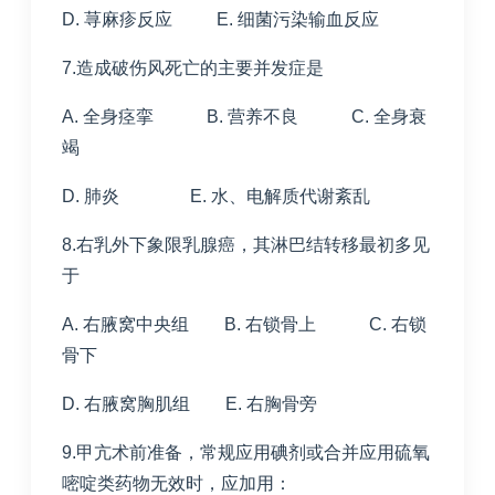
D. 荨麻疹反应 E. 细菌污染输血反应
7.造成破伤风死亡的主要并发症是
A. 全身痉挛 B. 营养不良 C. 全身衰
竭
D. 肺炎 E. 水、电解质代谢紊乱
8.右乳外下象限乳腺癌，其淋巴结转移最初多见
于
A. 右腋窝中央组 B. 右锁骨上 C. 右锁
骨下
D. 右腋窝胸肌组 E. 右胸骨旁
9.甲亢术前准备，常规应用碘剂或合并应用硫氧
嘧啶类药物无效时，应加用：