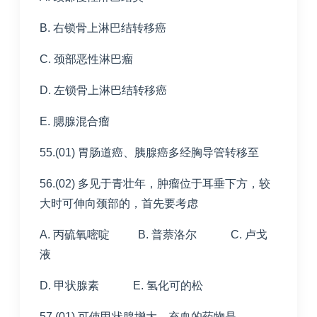
B. 右锁骨上淋巴结转移癌
C. 颈部恶性淋巴瘤
D. 左锁骨上淋巴结转移癌
E. 腮腺混合瘤
55.(01) 胃肠道癌、胰腺癌多经胸导管转移至
56.(02) 多见于青壮年，肿瘤位于耳垂下方，较
大时可伸向颈部的，首先要考虑
A. 丙硫氧嘧啶 B. 普萘洛尔 C. 卢戈
液
D. 甲状腺素 E. 氢化可的松
57.(01) 可使甲状腺增大、充血的药物是