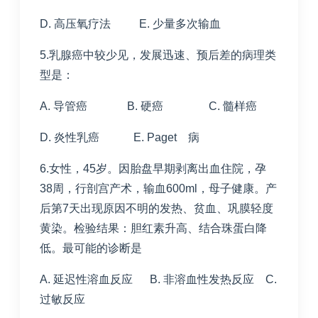
D. 高压氧疗法 E. 少量多次输血
5.乳腺癌中较少见，发展迅速、预后差的病理类
型是：
A. 导管癌 B. 硬癌 C. 髓样癌
D. 炎性乳癌 E. Paget 病
6.女性，45岁。因胎盘早期剥离出血住院，孕
38周，行剖宫产术，输血600ml，母子健康。产
后第7天出现原因不明的发热、贫血、巩膜轻度
黄染。检验结果：胆红素升高、结合珠蛋白降
低。最可能的诊断是
A. 延迟性溶血反应 B. 非溶血性发热反应 C.
过敏反应