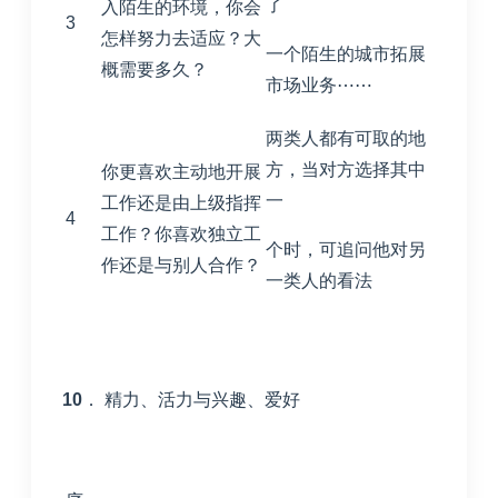
了
入陌生的环境，你会
3
怎样努力去适应？大
一个陌生的城市拓展
概需要多久？
市场业务⋯⋯
两类人都有可取的地
方，当对方选择其中
你更喜欢主动地开展
一
工作还是由上级指挥
4
工作？你喜欢独立工
个时，可追问他对另
作还是与别人合作？
一类人的看法
10
． 精力、活力与兴趣、爱好