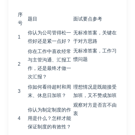
序
题目
面试要点参考
号
你认为公司管得松一
无标准答案，关键在
1
些好还是紧一点好？
于对方思路
无标准答案，工作习
你在工作中喜欢经常
惯问题
与主管沟通、汇报工
2
作，还是最终才做一
次汇报？
你如何看待超时和周
理想情况是既能接受
3
末、休息日加班？
加班，又不赞成加班
观察对方是否言不由
你认为制定制度的作
衷
4
用是什么？怎样才能
保证制度的有效性？