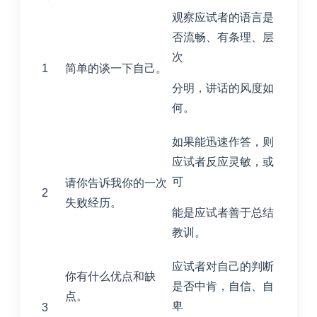
观察应试者的语言是
否流畅、有条理、层
次
1
简单的谈一下自己。
分明，讲话的风度如
何。
如果能迅速作答，则
应试者反应灵敏，或
可
请你告诉我你的一次
2
失败经历。
能是应试者善于总结
教训。
应试者对自己的判断
你有什么优点和缺
是否中肯，自信、自
点。
卑
3