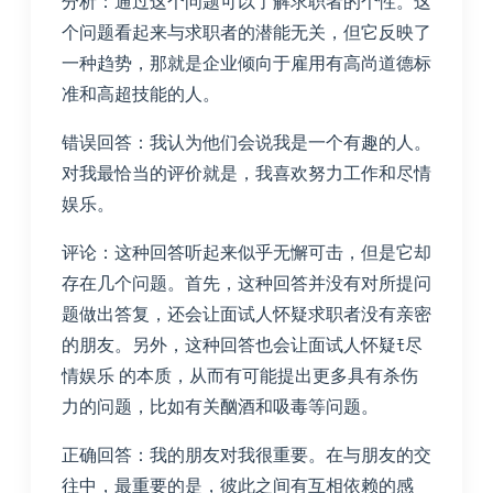
分析：通过这个问题可以了解求职者的个性。这
个问题看起来与求职者的潜能无关，但它反映了
一种趋势，那就是企业倾向于雇用有高尚道德标
准和高超技能的人。
错误回答：我认为他们会说我是一个有趣的人。
对我最恰当的评价就是，我喜欢努力工作和尽情
娱乐。
评论：这种回答听起来似乎无懈可击，但是它却
存在几个问题。首先，这种回答并没有对所提问
题做出答复，还会让面试人怀疑求职者没有亲密
的朋友。另外，这种回答也会让面试人怀疑ﾓ尽
情娱乐 的本质，从而有可能提出更多具有杀伤
力的问题，比如有关酗酒和吸毒等问题。
正确回答：我的朋友对我很重要。在与朋友的交
往中，最重要的是，彼此之间有互相依赖的感