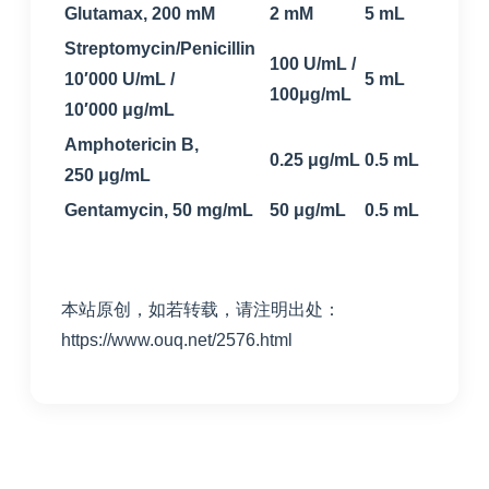
Glutamax, 200 mM
2 mM
5 mL
Streptomycin/Penicillin
100 U/mL /
10′000 U/mL /
5 mL
100μg/mL
10′000 μg/mL
Amphotericin B,
0.25 μg/mL
0.5 mL
250 μg/mL
Gentamycin, 50 mg/mL
50 μg/mL
0.5 mL
本站原创，如若转载，请注明出处：
https://www.ouq.net/2576.html