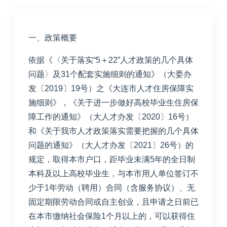
一、政策概要
依据《〈关于落实
“
5
＋
22
”
人才政策的几个具体
问题〉及
31
个配套实施细则的通知》（大委办
发〔
2019
〕
19
号）之《大连市人才住房保障实
施细则》，《关于进一步做好高校毕业生住房保
障工作的通知》（大人才办发〔
2020
〕
16
号）
和《关于我市人才政策落实需要把握的几个具体
问题的通知》（大人才办发〔
2021
〕
26
号）的
规定，取得本市户口，距毕业未满
5
年的全日制
本科及以上高校毕业生，与本市用人单位签订不
少于
1
年劳动（聘用）合同（含服务协议）、
无
固定期限
劳动合同或自主创业，且申请之日前已
在本市缴纳社会保险
1
个月以上的，可以获得住