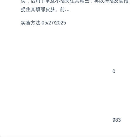
尖，后用手掌及小指夹住其尾巴，再以拇指及食指
捉住其颈部皮肤。前…
实验方法
05/27/2025
0
983