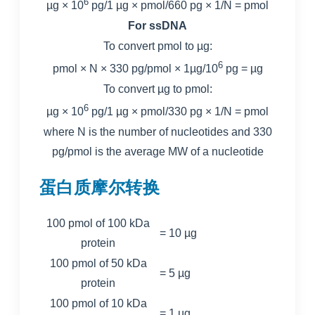
6
µg × 10
pg/1 µg × pmol/660 pg × 1/N = pmol
For ssDNA
To convert pmol to µg:
6
pmol × N × 330 pg/pmol × 1µg/10
pg = µg
To convert µg to pmol:
6
µg × 10
pg/1 µg × pmol/330 pg × 1/N = pmol
where N is the number of nucleotides and 330
pg/pmol is the average MW of a nucleotide
蛋白质摩尔转换
100 pmol of 100 kDa
=
10 µg
protein
100 pmol of 50 kDa
=
5 µg
protein
100 pmol of 10 kDa
=
1 µg