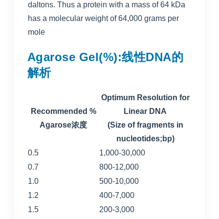
daltons. Thus a protein with a mass of 64 kDa
has a molecular weight of 64,000 grams per
mole
Agarose Gel(%):线性DNA的
解析
Optimum Resolution for
Recommended %
Linear DNA
Agarose浓度
(Size of fragments in
nucleotides;bp)
0.5
1,000-30,000
0.7
800-12,000
1.0
500-10,000
1.2
400-7,000
1.5
200-3,000