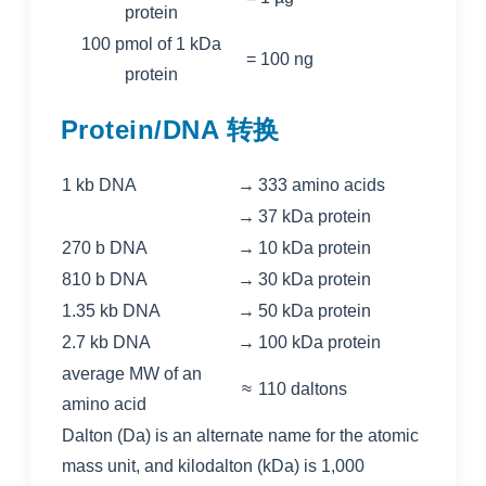
protein
100 pmol of 1 kDa
=
100 ng
protein
Protein/DNA 转换
1 kb DNA
→
333 amino acids
→
37 kDa protein
270 b DNA
→
10 kDa protein
810 b DNA
→
30 kDa protein
1.35 kb DNA
→
50 kDa protein
2.7 kb DNA
→
100 kDa protein
average MW of an
≈
110 daltons
amino acid
Dalton (Da) is an alternate name for the atomic
mass unit, and kilodalton (kDa) is 1,000