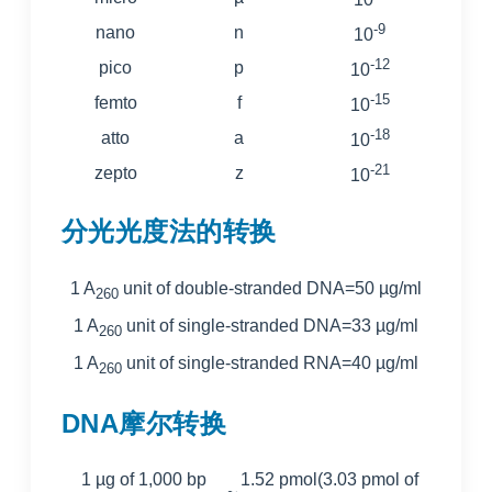
-9
nano
n
10
-12
pico
p
10
-15
femto
f
10
-18
atto
a
10
-21
zepto
z
10
分光光度法的转换
1 A
unit of double-stranded DNA=50 µg/ml
260
1 A
unit of single-stranded DNA=33 µg/ml
260
1 A
unit of single-stranded RNA=40 µg/ml
260
DNA摩尔转换
1 µg of 1,000 bp
1.52 pmol(3.03 pmol of