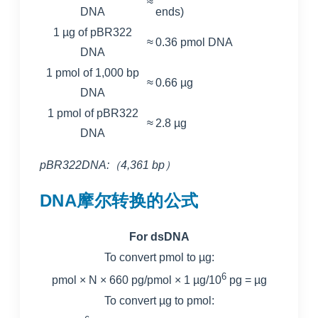
≈
DNA
ends)
1 µg of pBR322
≈
0.36 pmol DNA
DNA
1 pmol of 1,000 bp
≈
0.66 µg
DNA
1 pmol of pBR322
≈
2.8 µg
DNA
pBR322DNA:（4,361 bp）
DNA摩尔转换的公式
For dsDNA
To convert pmol to µg:
6
pmol × N × 660 pg/pmol × 1 µg/10
pg = µg
To convert µg to pmol: