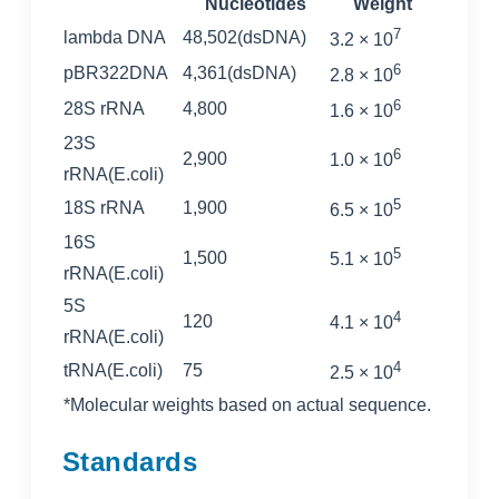
Nucleotides
Weight
7
lambda DNA
48,502(dsDNA)
3.2 × 10
6
pBR322DNA
4,361(dsDNA)
2.8 × 10
6
28S rRNA
4,800
1.6 × 10
23S
6
2,900
1.0 × 10
rRNA(E.coli)
5
18S rRNA
1,900
6.5 × 10
16S
5
1,500
5.1 × 10
rRNA(E.coli)
5S
4
120
4.1 × 10
rRNA(E.coli)
4
tRNA(E.coli)
75
2.5 × 10
*Molecular weights based on actual sequence.
Standards