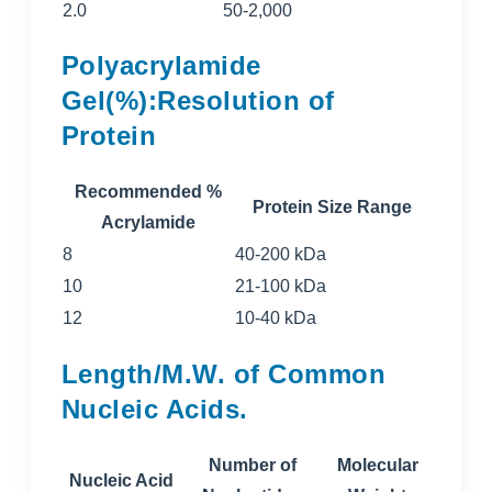
2.0
50-2,000
Polyacrylamide
Gel(%):Resolution of
Protein
Recommended %
Protein Size Range
Acrylamide
8
40-200 kDa
10
21-100 kDa
12
10-40 kDa
Length/M.W. of Common
Nucleic Acids.
Number of
Molecular
Nucleic Acid