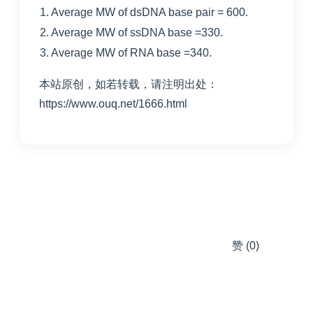
1. Average MW of dsDNA base pair = 600.
2. Average MW of ssDNA base =330.
3. Average MW of RNA base =340.
本站原创，如若转载，请注明出处：
https://www.ouq.net/1666.html
赞
(0)