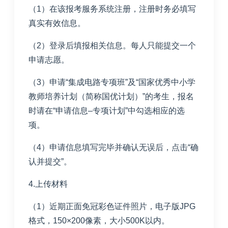
（
1
）在该报考服务系统注册，注册时务必填写
真实有效信息。
（
2
）登录后填报相关信息。每人只能提交一个
申请志愿。
（
3
）申请“集成电路专项班”及“国家优秀中小学
教师培养计划（简称国优计划）”的考生，报名
时请在“申请信息
–
专项计划”中勾选相应的选
项。
（
4
）申请信息填写完毕并确认无误后，点击“确
认并提交”。
4.
上传材料
（
1
）近期正面免冠彩色证件照片，电子版
JPG
格式，
150×200
像素，大小
500K
以内。