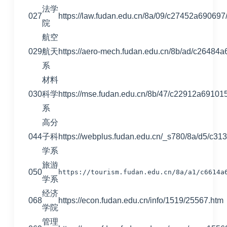
法学
027
https://law.fudan.edu.cn/8a/09/c27452a690697
院
航空
029
航天
https://aero-mech.fudan.edu.cn/8b/ad/c26484
系
材料
030
科学
https://mse.fudan.edu.cn/8b/47/c22912a69101
系
高分
044
子科
https://webplus.fudan.edu.cn/_s780/8a/d5/c3
学系
旅游
050
https://tourism.fudan.edu.cn/8a/a1/c6614a
学系
经济
068
https://econ.fudan.edu.cn/info/1519/25567.htm
学院
管理