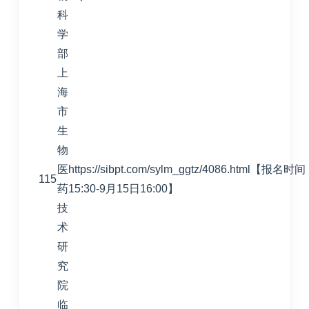
科
学
部
上
海
市
生
物
医
https://sibpt.com/sylm_ggtz/4086.html【报
115
药
15:30-9月15日16:00】
技
术
研
究
院
临