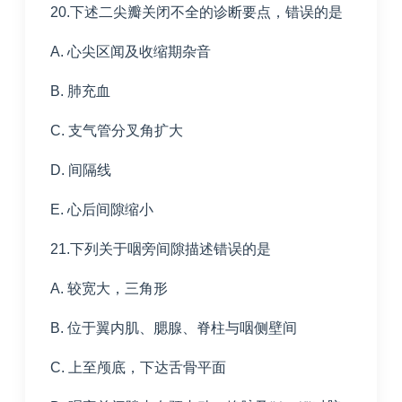
20.下述二尖瓣关闭不全的诊断要点，错误的是
A. 心尖区闻及收缩期杂音
B. 肺充血
C. 支气管分叉角扩大
D. 间隔线
E. 心后间隙缩小
21.下列关于咽旁间隙描述错误的是
A. 较宽大，三角形
B. 位于翼内肌、腮腺、脊柱与咽侧壁间
C. 上至颅底，下达舌骨平面