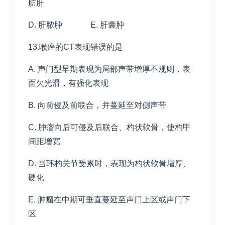
肪肝
D. 肝脓肿 E. 肝囊肿
13.喉癌的CT表现错误的是
A. 声门型早期表现为局部声带增厚不规则，表
面欠光滑，有强化表现
B. 向前侵及前联合，并蔓延至对侧声带
C. 肿瘤向后可侵及后联合、杓状软骨，使杓甲
间距增宽
D. 当环杓关节受累时，表现为杓状软骨增厚、
硬化
E. 肿瘤在中期可垂直蔓延至声门上区或声门下
区