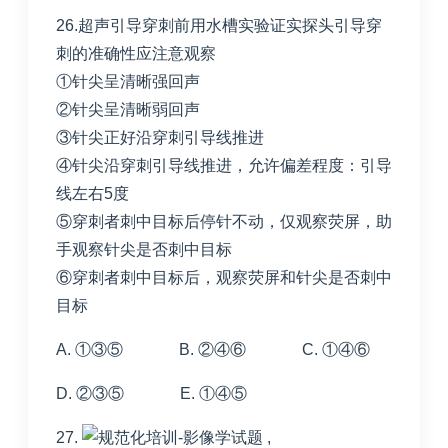
26.超声引导穿刺前用水槽实验证实探头引导穿
刺的准确性应注意观察
①针尖呈清晰强回声
②针尖呈清晰弱回声
③针尖正好沿穿刺引导线推进
④针尖沿穿刺引导线推进，允许偏差程度：引导
线左右5度
⑤穿刺者刺中目标后停针不动，仅观察荧屏，助
手观察针尖是否刺中目标
⑥穿刺者刺中目标后，观察荧屏和针尖是否刺中
目标
A. ①③⑤ B. ②④⑥ C. ①④⑥
D. ②③⑤ E. ①④⑤
27.
,