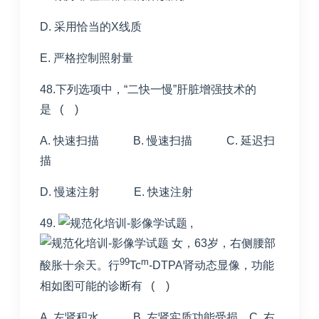
D. 采用恰当的X线质
E. 严格控制照射量
48.下列选项中，“二快一慢”肝脏增强技术的
是 ( )
A. 快速扫描 B. 慢速扫描 C. 延迟扫
描
D. 慢速注射 E. 快速注射
49.
,
女，63岁，右侧腰部
99
m
酸胀十余天。行
Tc
-DTPA肾动态显像，功能
相如图可能的诊断有 ( )
A. 左肾积水 B. 左肾实质功能受损 C. 右