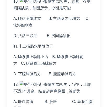
10.
患儿青紫，存室
间隔缺损，如图所示，诊断最可能
A. 肺动脉瓣狭窄 B. 主动脉内径增宽 C.
法洛四联症
D. 法洛三联症 E. 房间隔缺损
11.十二指肠水平段位于
A. 肠系膜上动脉上方 B. 肠系膜上动脉前
方 C. 肠系膜上动脉后方
D. 下腔静脉后方 E. 腹腔动脉后方
12.
男，49岁，上腹
不适1个月余。结合超声声像图，诊断为
A. 肝血管瘤 B. 肝癌 C. 局限性脂