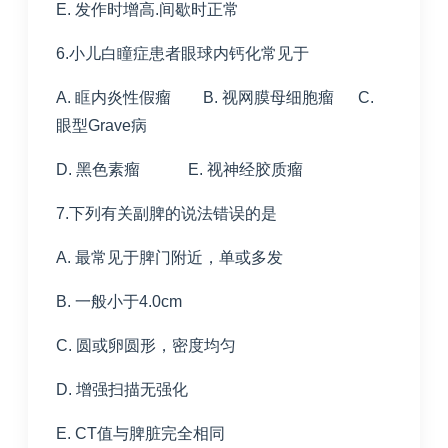
E. 发作时增高.间歇时正常
6.小儿白瞳症患者眼球内钙化常见于
A. 眶内炎性假瘤 B. 视网膜母细胞瘤 C.
眼型Grave病
D. 黑色素瘤 E. 视神经胶质瘤
7.下列有关副脾的说法错误的是
A. 最常见于脾门附近，单或多发
B. 一般小于4.0cm
C. 圆或卵圆形，密度均匀
D. 增强扫描无强化
E. CT值与脾脏完全相同