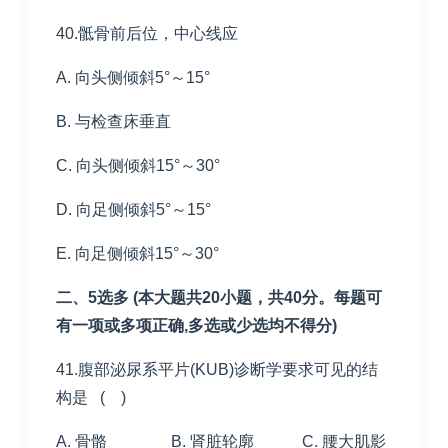
40.骶骨前后位，中心线应
A. 向头侧倾斜5°～15°
B. 与检查床垂直
C. 向头侧倾斜15°～30°
D. 向足侧倾斜5°～15°
E. 向足侧倾斜15°～30°
二、5选多 (本大题共20小题，共40分。每题可
有一项或多项正确,多选或少选均不得分)
41.腹部泌尿系平片(KUB)诊断学要求可见的结
构是 ( )
A. 骨骼 B. 肾脏轮廓 C. 腰大肌影