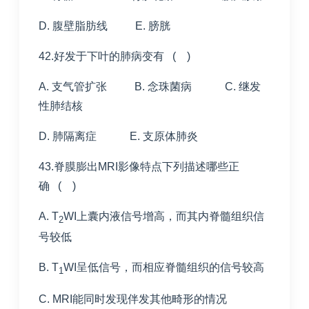
D. 腹壁脂肪线 E. 膀胱
42.好发于下叶的肺病变有 ( )
A. 支气管扩张 B. 念珠菌病 C. 继发
性肺结核
D. 肺隔离症 E. 支原体肺炎
43.脊膜膨出MRI影像特点下列描述哪些正
确 ( )
A. T
WI上囊内液信号增高，而其内脊髓组织信
2
号较低
B. T
WI呈低信号，而相应脊髓组织的信号较高
1
C. MRI能同时发现伴发其他畸形的情况