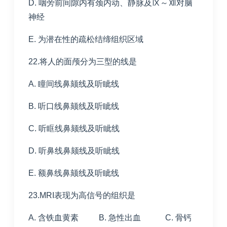
D. 咽旁前间隙内有颈内动、静脉及Ⅸ～Ⅻ对脑
神经
E. 为潜在性的疏松结缔组织区域
22.将人的面颅分为三型的线是
A. 瞳间线鼻颏线及听眦线
B. 听口线鼻颏线及听眦线
C. 听眶线鼻颏线及听眦线
D. 听鼻线鼻颏线及听眦线
E. 额鼻线鼻颏线及听眦线
23.MRI表现为高信号的组织是
A. 含铁血黄素 B. 急性出血 C. 骨钙