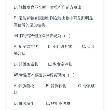
D. 骶椎发育不全时，脊椎可向前方膨出
E. 脂肪脊髓脊膜膨出则在膨出物中可见到明显
高信号的脂肪结构
44.肺肾综合征的X线表现为 ( )
A. 多发结节状 B. 小叶斑片状 C. 大片
融合状
D. 纤维条索状 E. 多发空洞状
45.骨骼基本病变的X线表现为 ( )
A. 骨质疏松 B. 骨质软化 C. 骨质破
坏
D. 骨膜增生 E. 软组织肿块