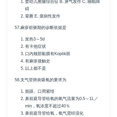
婴幼儿擦腿综合征
B. 屏气发作
C. 睡眠障
碍
晕厥
E. 癔病性发作
57.麻疹前驱期的诊断依据是
发热
3
～
5d
有卡他症状
口内颊部黏膜有
Koplik
斑
有麻疹接触史
以上都不是
58.支气管肺炎吸氧的要求为
烦躁、口周紫绀
鼻前庭导管给氧的氧气流量为
0.5
～
1L
／
min
，氧浓度不超过
40
％
鼻前庭导管给氧，氧气需经湿化