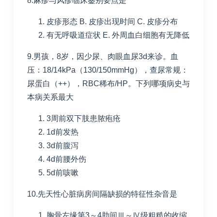
8.麻疹与风疹临床鉴别要点是
皮疹形态
B. 皮疹出现时间
C. 皮疹分布
有无呼吸道症状
E. 外周血白细胞有无降低
9.男孩，
8
岁，因少尿、肉眼血尿
3d
来诊。血
压：
18/14kPa
（
130/150mmHg
），查尿常规：
尿蛋白（
++
），
RBC
稀布
/HP
。下列哪项病史与
本病关系最大
3周前双下肢患脓疱疮
1d前发热
3d前腹泻
4d前腰外伤
5d前咳嗽
10.先天性心脏病房间隔缺损的特征性杂音是
胸骨左缘第
3
～
4
肋间Ⅲ～Ⅳ级粗糙的收缩