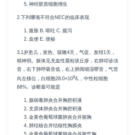
神经胶质细胞增生
2.下列哪项不符合
NEC
的临床表现
腹胀
B. 呕吐
C. 腹泻
血便
E. 便秘
3.1岁患儿，发热、咳嗽
4
天，气促、发绀
1
天，
精神弱。躯体见充血性粟粒状丘疹，右肺叩诊浊
音，右下肺呼吸音低，右上肺闻细湿啰音，气管
9
向左移位，白细胞
28.0
×
10
/L
，中性粒细胞
88%
。诊断最可能是
腺病毒肺炎合并胸腔积液
支原体肺炎合并胸腔积液
金黄色葡萄球菌肺炎合并脓胸
肺结核合并结核性胸膜炎
金黄色葡萄球菌肺炎合并脓气胸