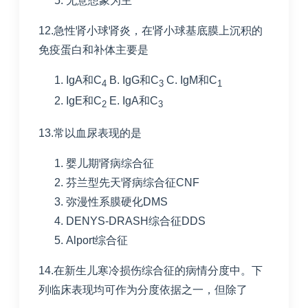
无意想象为主
12.急性肾小球肾炎，在肾小球基底膜上沉积的
免疫蛋白和补体主要是
IgA和
C
B. IgG和
C
C. IgM和
C
4
3
1
IgE和
C
E. IgA和
C
2
3
13.常以血尿表现的是
婴儿期肾病综合征
芬兰型先天肾病综合征
CNF
弥漫性系膜硬化
DMS
DENYS-DRASH综合征
DDS
Alport综合征
14.在新生儿寒冷损伤综合征的病情分度中。下
列临床表现均可作为分度依据之一，但除了