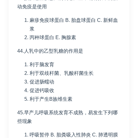
动免疫是使用
麻疹免疫球蛋白
B. 胎盘球蛋白
C. 新鲜血
浆
丙种球蛋白
E. 胸腺素
44.人乳中的乙型乳糖的作用是
利于脑发育
利于双歧杆菌、乳酸杆菌生长
促进肠蠕动
促进钙吸收
利于产生
B
族维生素
45.早产儿呼吸系统发育不成熟，易发生下列哪
些现象
呼吸暂停
B. 胎粪吸入性肺炎
C. 肺透明膜