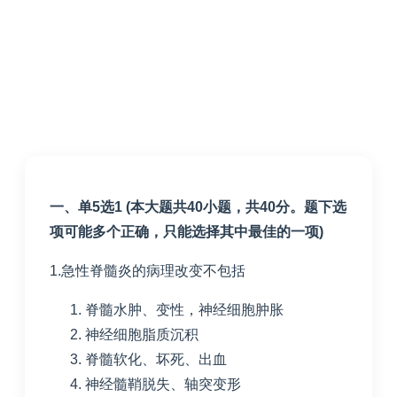
一、单
5
选
1 (
本大题共
40
小题，共
40
分。题下选
项可能多个正确，只能选择其中最佳的一项
)
1.急性脊髓炎的病理改变不包括
脊髓水肿、变性，神经细胞肿胀
神经细胞脂质沉积
脊髓软化、坏死、出血
神经髓鞘脱失、轴突变形