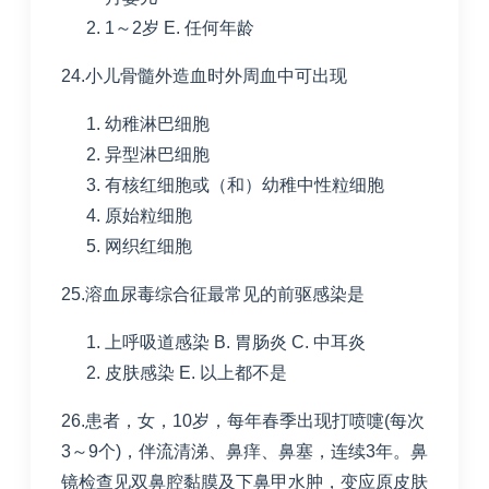
1～
2
岁
E. 任何年龄
24.小儿骨髓外造血时外周血中可出现
幼稚淋巴细胞
异型淋巴细胞
有核红细胞或（和）幼稚中性粒细胞
原始粒细胞
网织红细胞
25.溶血尿毒综合征最常见的前驱感染是
上呼吸道感染
B. 胃肠炎
C. 中耳炎
皮肤感染
E. 以上都不是
26.患者，女，
10
岁，每年春季出现打喷嚏
(
每次
3
～
9
个
)
，伴流清涕、鼻痒、鼻塞，连续
3
年。鼻
镜检查见双鼻腔黏膜及下鼻甲水肿，变应原皮肤