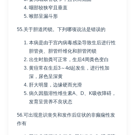
咽部较狭窄且垂直
喉部呈漏斗形
55.关于胆道闭锁。下列哪项说法是错误的
本病是由于宫内病毒感染导致生后进行性
胆管炎、胆管纤维化和胆管闭锁
出生时胎粪可正常，生后
4
周粪色变白
黄疸常在生后
3
～
4d
起发生，进行性加
深，尿色呈深黄
肝大明显，边缘硬而光滑
病久因脂溶性维生素
A
、
D
、
K
吸收障碍，
发育呈营养不良状态
56.可出现意识丧失和发作后症状的非癫痫性发
作有