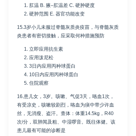
肛温
B. 腋
–
肛温差
C. 硬肿硬度
硬肿范围
E. 器官功能改变
15.3岁小儿未服过脊髓灰质炎疫苗，与脊髓灰质
炎患者有密切接触，应采取何种措施预防
立即应用抗生素
应用泼尼松
3日内应用丙种球蛋白
10日内应用丙种球蛋白
住院观察
16.患儿女，
3
岁。咳嗽、气促
3
天，咯血
1
次，
有受凉史，咳嗽较剧烈，咯血为痰中带少许血
丝，无消瘦、盗汗。查体：体重
14.5kg
，
R40
次
/
分，双肺闻及粗、中湿啰音。既往体健。该
患儿最有可能的诊断是