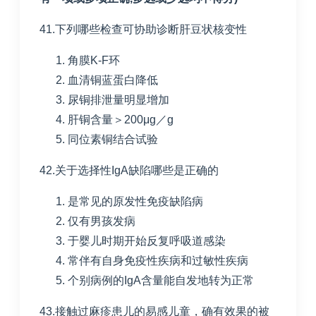
41.下列哪些检查可协助诊断肝豆状核变性
角膜
K-F
环
血清铜蓝蛋白降低
尿铜排泄量明显增加
肝铜含量＞
200
μ
g
／
g
同位素铜结合试验
42.关于选择性
IgA
缺陷哪些是正确的
是常见的原发性免疫缺陷病
仅有男孩发病
于婴儿时期开始反复呼吸道感染
常伴有自身免疫性疾病和过敏性疾病
个别病例的
IgA
含量能自发地转为正常
43.接触过麻疹患儿的易感儿童，确有效果的被