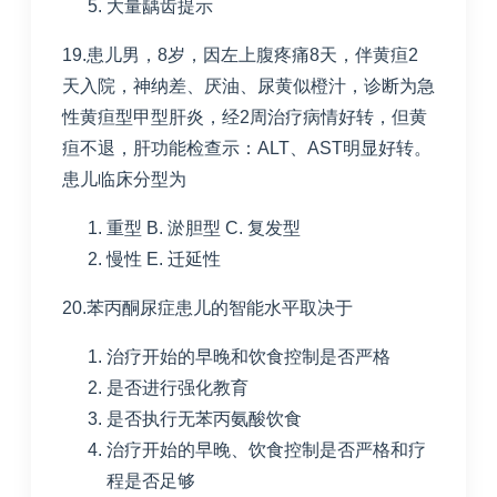
大量龋齿提示
19.患儿男，
8
岁，因左上腹疼痛
8
天，伴黄疸
2
天入院，神纳差、厌油、尿黄似橙汁，诊断为急
性黄疸型甲型肝炎，经
2
周治疗病情好转，但黄
疸不退，肝功能检查示：
ALT
、
AST
明显好转。
患儿临床分型为
重型
B. 淤胆型
C. 复发型
慢性
E. 迁延性
20.苯丙酮尿症患儿的智能水平取决于
治疗开始的早晚和饮食控制是否严格
是否进行强化教育
是否执行无苯丙氨酸饮食
治疗开始的早晚、饮食控制是否严格和疗
程是否足够