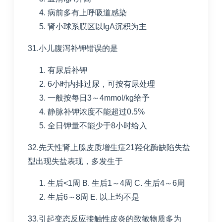
病前多有上呼吸道感染
肾小球系膜区以
IgA
沉积为主
31.小儿腹泻补钾错误的是
有尿后补钾
6小时内排过尿，可按有尿处理
一般按每日
3
～
4mmol/kg
给予
静脉补钾浓度不能超过
0.5%
全日钾量不能少于
8
小时给入
32.先天性肾上腺皮质增生症
21
羟化酶缺陷失盐
型出现失盐表现，多发生于
生后
<1
周
B. 生后
1
～
4
周
C. 生后
4
～
6
周
生后
6
～
8
周
E. 以上均不是
33.引起变态反应接触性皮炎的致敏物质多为