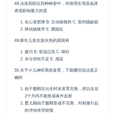
48.法洛四联症四种畸形中，对病理生理及临床
表现影响最大的是
右心室肥厚
B. 主动脉骑跨
C. 室间隔缺损
肺动脉狭窄
E. 蹲踞征
49.新生儿发生脱水热的原因有
腹泻
B. 室温过高
C. 呕吐
水分供给不足
E. 感染
50.关于小儿神经系统发育，下面哪些说法是正
确的
由于髓鞘在出生时未发育完善，所以生后
2
个月内不能形成条件反射
婴儿期由于髓鞘形成不完善，对刺激引起
的冲动传导较慢