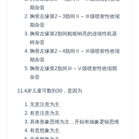
期杂音
胸骨左缘第
2
～
3
肋间Ⅱ～Ⅲ级喷射性收缩
期杂音
胸骨左缘第
2
肋间粗糙响亮的连续性机器
样杂音
胸骨左缘第
2
～
4
肋间Ⅱ～Ⅲ级喷射性收缩
期杂音
胸骨左缘第
2
肋间Ⅲ～Ⅴ级喷射性收缩期
杂音
11.4岁儿童可数到
30
，是因为
无意注意为主
有意注意为主
具体形象思维为主，开始有抽象逻辑思维
有意想象为主