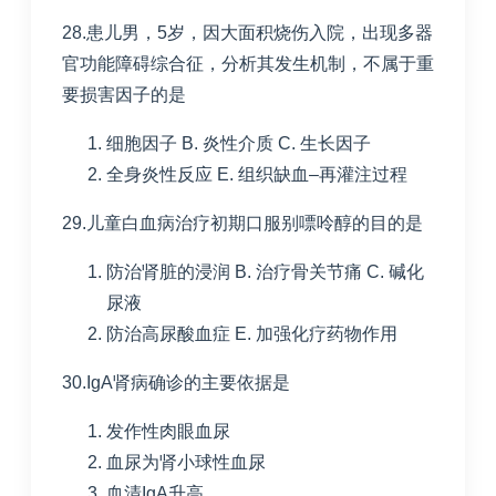
28.患儿男，
5
岁，因大面积烧伤入院，出现多器
官功能障碍综合征，分析其发生机制，不属于重
要损害因子的是
细胞因子
B. 炎性介质
C. 生长因子
全身炎性反应
E. 组织缺血
–
再灌注过程
29.儿童白血病治疗初期口服别嘌呤醇的目的是
防治肾脏的浸润
B. 治疗骨关节痛
C. 碱化
尿液
防治高尿酸血症
E. 加强化疗药物作用
30.IgA肾病确诊的主要依据是
发作性肉眼血尿
血尿为肾小球性血尿
血清
IgA
升高