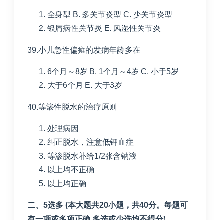
全身型
B. 多关节炎型
C. 少关节炎型
银屑病性关节炎
E. 风湿性关节炎
39.小儿急性偏瘫的发病年龄多在
6个月～
8
岁
B. 1个月～
4
岁
C. 小于
5
岁
大于
6
个月
E. 大于
3
岁
40.等渗性脱水的治疗原则
处理病因
纠正脱水，注意低钾血症
等渗脱水补给
1/2
张含钠液
以上均不正确
以上均正确
二、
5
选多
(
本大题共
20
小题，共
40
分。每题可
有一项或多项正确
,
多选或少选均不得分
)