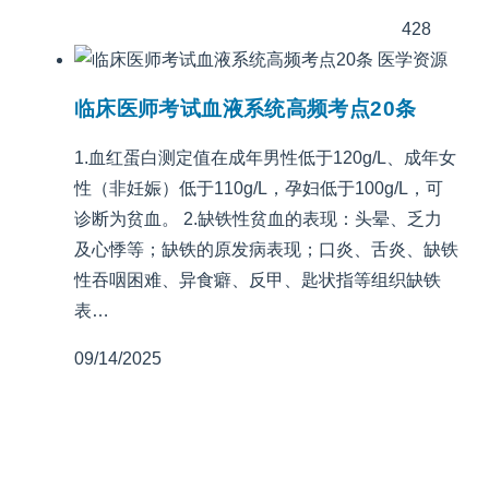
428
医学资源
临床医师考试血液系统高频考点20条
1.血红蛋白测定值在成年男性低于120g/L、成年女
性（非妊娠）低于110g/L，孕妇低于100g/L，可
诊断为贫血。 2.缺铁性贫血的表现：头晕、乏力
及心悸等；缺铁的原发病表现；口炎、舌炎、缺铁
性吞咽困难、异食癖、反甲、匙状指等组织缺铁
表…
09/14/2025