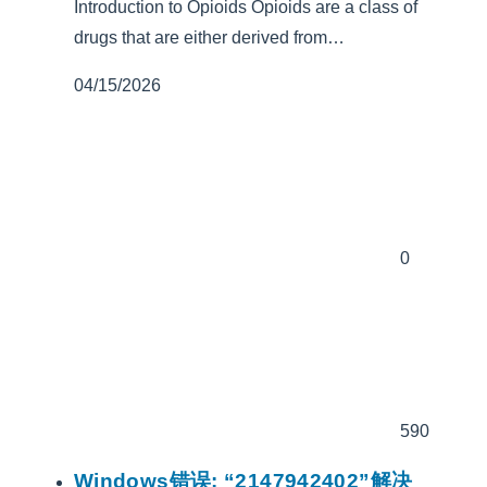
Introduction to Opioids Opioids are a class of
drugs that are either derived from…
04/15/2026
0
590
Windows错误: “2147942402”解决