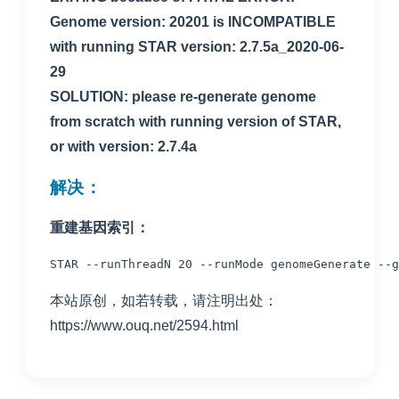
Genome version: 20201 is INCOMPATIBLE
with running STAR version: 2.7.5a_2020-06-
29
SOLUTION: please re-generate genome
from scratch with running version of STAR,
or with version: 2.7.4a
解决：
重建基因索引：
STAR --runThreadN 20 --runMode genomeGenerate --g
本站原创，如若转载，请注明出处：
https://www.ouq.net/2594.html