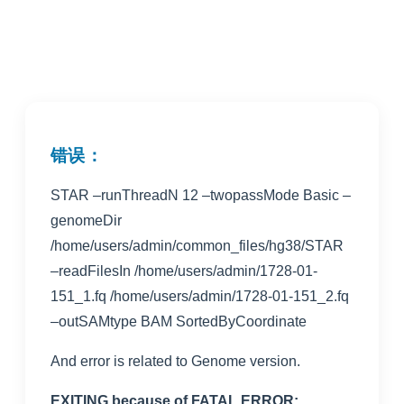
错误：
STAR –runThreadN 12 –twopassMode Basic –
genomeDir
/home/users/admin/common_files/hg38/STAR
–readFilesIn /home/users/admin/1728-01-
151_1.fq /home/users/admin/1728-01-151_2.fq
–outSAMtype BAM SortedByCoordinate
And error is related to Genome version.
EXITING because of FATAL ERROR: