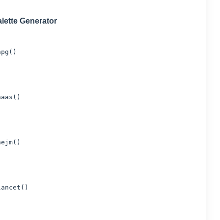
lette Generator
npg()
aaas()
nejm()
lancet()