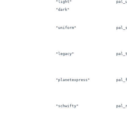
"light"
pal_
"dark"
"uniform"
pal_
"legacy"
pal_
"planetexpress"
pal_
"schwifty"
pal_