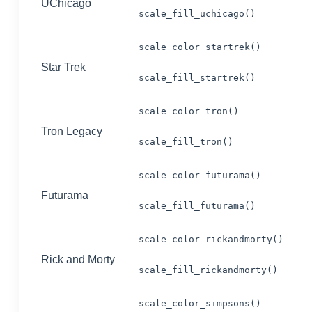
UChicago
scale_fill_uchicago()
scale_color_startrek()
Star Trek
scale_fill_startrek()
scale_color_tron()
Tron Legacy
scale_fill_tron()
scale_color_futurama()
Futurama
scale_fill_futurama()
scale_color_rickandmorty()
Rick and Morty
scale_fill_rickandmorty()
scale_color_simpsons()