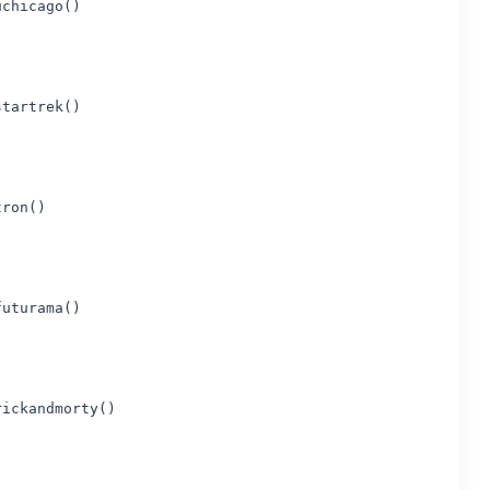
uchicago()
startrek()
tron()
futurama()
rickandmorty()