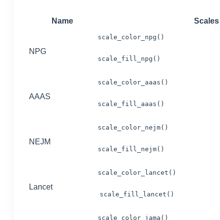
Name
Scales
scale_color_npg()
NPG
scale_fill_npg()
scale_color_aaas()
AAAS
scale_fill_aaas()
scale_color_nejm()
NEJM
scale_fill_nejm()
scale_color_lancet()
Lancet
scale_fill_lancet()
scale_color_jama()