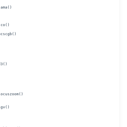
jama()
jco()
ucscgb()
d3()
locuszoom()
igv()