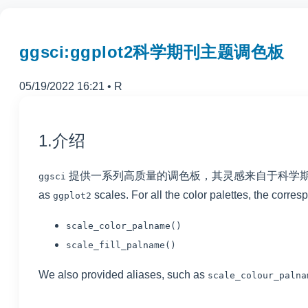
ggsci:ggplot2科学期刊主题调色板
05/19/2022 16:21
•
R
1.介绍
提供一系列高质量的调色板，其灵感来自于科学
ggsci
as
scales. For all the color palettes, the corr
ggplot2
scale_color_palname()
scale_fill_palname()
We also provided aliases, such as
scale_colour_palna