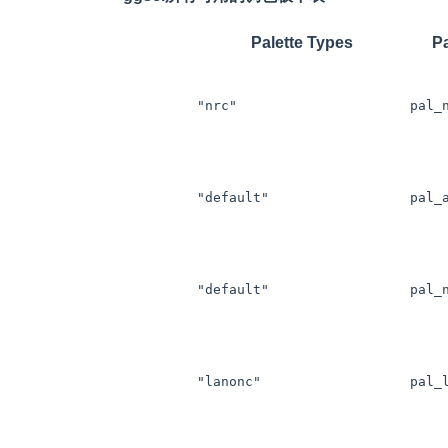
Palette Types
Pa
"nrc"
pal_
"default"
pal_
"default"
pal_
"lanonc"
pal_