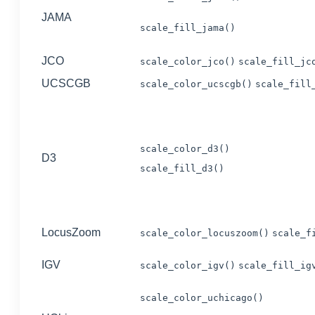
JAMA
scale_fill_jama()
JCO
scale_color_jco()
scale_fill_jc
UCSCGB
scale_color_ucscgb()
scale_fill
scale_color_d3()
D3
scale_fill_d3()
LocusZoom
scale_color_locuszoom()
scale_f
IGV
scale_color_igv()
scale_fill_ig
scale_color_uchicago()