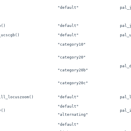
"default"
pal_
o()
"default"
pal_
_ucscgb()
"default"
pal_
"category10"
"category20"
pal_
"category20b"
"category20c"
ill_locuszoom()
"default"
pal_
"default"
v()
pal_
"alternating"
"default"