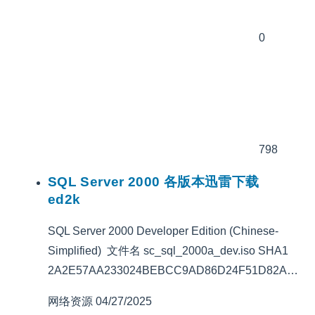
0
798
SQL Server 2000 各版本迅雷下载
ed2k
SQL Server 2000 Developer Edition (Chinese-
Simplified) 文件名 sc_sql_2000a_dev.iso SHA1
2A2E57AA233024BEBCC9AD86D24F51D82A…
网络资源
04/27/2025