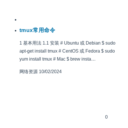
tmux常用命令
1 基本用法 1.1 安装 # Ubuntu 或 Debian $ sudo
apt-get install tmux # CentOS 或 Fedora $ sudo
yum install tmux # Mac $ brew insta…
网络资源
10/02/2024
0