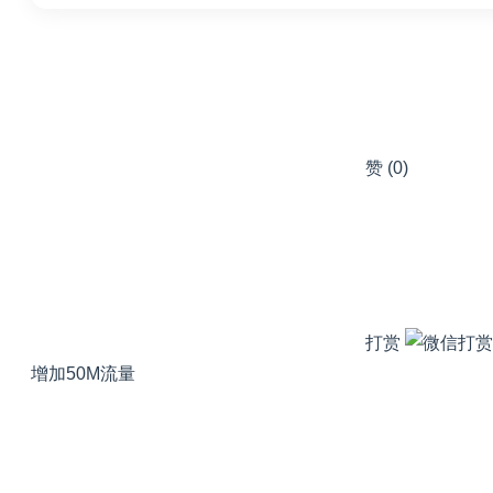
赞
(0)
打赏
增加50M流量