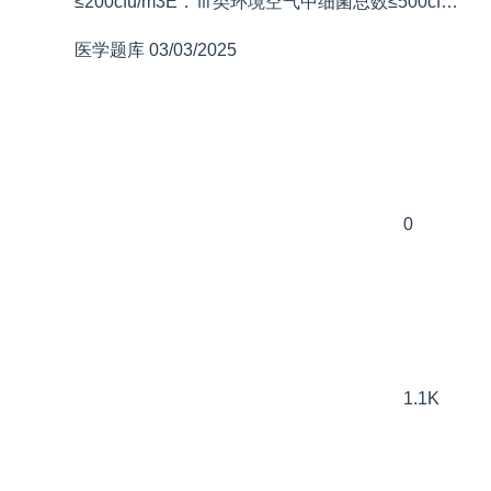
≤200cfu/m3E．Ⅲ类环境空气中细菌总数≤500cf…
医学题库
03/03/2025
0
1.1K