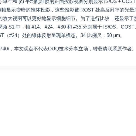
b) 单个和 (c) 平均配准帧的正面投影视图分别显示 IS/OS + COS
均配准帧显示变暗的锥体投影，这些投影被 ROST 处高反射率的光
的子区域的放大视图可以更好地显示细胞细节。为了进行比较，还显
，帧 #14、#24、#30 和 #35 分别属于 IS/OS、COS
ST（#24）处的锥体反射呈现单模态。34 比例尺：50 μm。
9740/
，本文观点不代表OUQ技术分享立场，转载请联系原作者