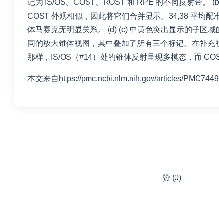
记为 IS/OS、COST、ROST 和 RPE 的不同反射带。 (
COST 外观相似，因此将它们合并显示。34,38 平
体马赛克无明显关系。 (d) (c) 中黄色突出显示
同的放大锥体视图，其中叠加了所有三个标记。在补充视频 S1 中
那样，IS/OS（#14）处的锥体反射呈现多模态，而 CO
本文来自
https://pmc.ncbi.nlm.nih.gov/articles/PMC744
赞
(0)