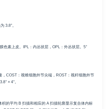
3.8°。
膜色素上皮。IPL：内丛状层，OPL：外丛状层。5°
连接，COST：视锥细胞外节尖端，ROST：视杆细胞外节
 × 4°。
OCT 体积的平均 B 扫描和相应的 A 扫描轮廓显示复合体内标