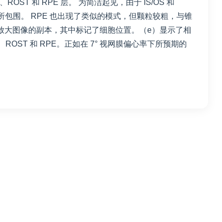
T、ROST 和 RPE 层。 为简洁起见，由于 IS/OS 和
晕所包围。 RPE 也出现了类似的模式，但颗粒较粗，与锥
示了放大图像的副本，其中标记了细胞位置。（e）显示了相
T、ROST 和 RPE。正如在 7° 视网膜偏心率下所预期的
。