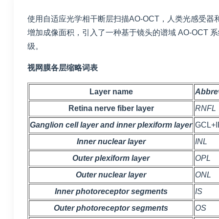
使用自适应光学相干断层扫描AO-OCT，人类光感受器和视
增加成像面积，引入了一种基于镜头的谱域 AO-OCT 系统，
级。
视网膜各层缩略词表
Layer name
Abbrev
Retina nerve fiber layer
RNFL
Ganglion cell layer and inner plexiform layer
GCL+I
Inner nuclear layer
INL
Outer plexiform layer
OPL
Outer nuclear layer
ONL
Inner photoreceptor segments
IS
Outer photoreceptor segments
OS