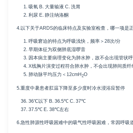
吸氧
B. 大量输液
C. 洗胃
利尿
E. 静注纳洛酮
4.以下关于
ARDS
的临床特点及实验室检查，哪一项是
呼吸窘迫的特点为呼吸浅快，频率＞
28
次
/
分
早期体征为双侧肺底湿啰音
因本病主要病理变化为肺水肿，故不会出现管状呼
X线胸片演变过程符合肺水肿，不会出现肺间质纤
肺动脉平均压力＜
12cmH
O
2
5.重度中暑患者肛温下降至多少度时冷水浸浴应暂停
36℃以下
B. 36.5℃
C. 37℃
37.5℃
E. 38℃左右
6.急性肺源性呼吸困难中的吸气性呼吸困难，常因呼吸