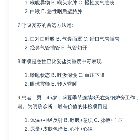
喉咙异物
B. 喉头水肿
C. 慢性支气管炎
白喉
E. 急性咽后壁脓肿
7.呼吸复苏的首选方法是
:
口对口呼吸
B. 气囊面罩
C. 经口气管插管
经鼻气管插管
E. 气管切开
8.哪项是急性巴比妥盐类重度中毒表现
嗜睡状态
B. 呼汲深慢
C. 血压下降
眼球震颤
E. 转入昏睡
9.患者，男，
45
岁，盛夏季节连续
3
天在炼钢炉旁工作，
暑。为明确诊断，最有价值的体检项目是
体温
+
神经反射
B. 呼吸
+
意识
C. 脉搏
+
血压
尿量
+
皮肤色泽
E. 心率
+
心律