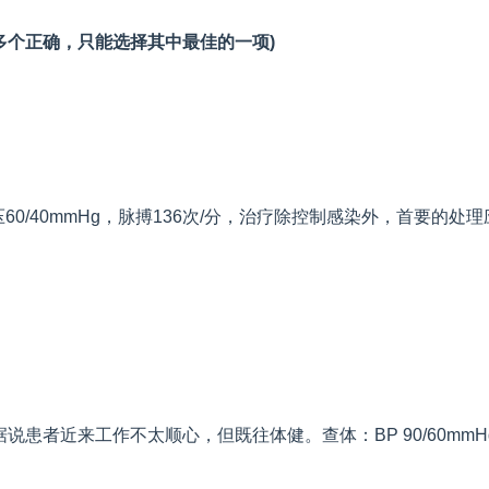
多个正确，只能选择其中最佳的一项
)
压
60/40mmHg
，脉搏
136
次
/
分，治疗除控制感染外，首要的处理
据说患者近来工作不太顺心，但既往体健。查体：
BP 90/60mmH