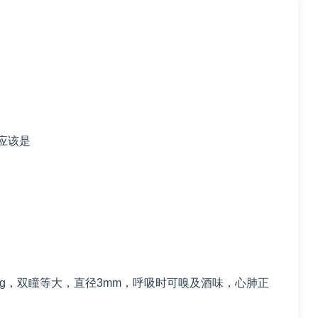
应该是
g
，双瞳等大，直径
3mm
，呼吸时可嗅及酒味，心肺正