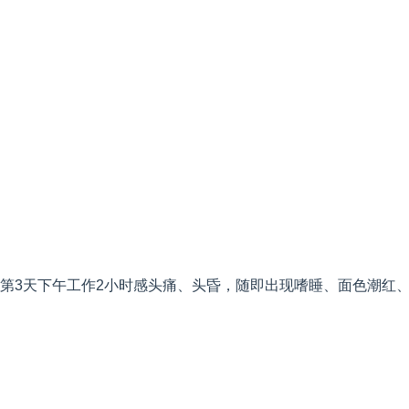
第
3
天下午工作
2
小时感头痛、头昏，随即出现嗜睡、面色潮红