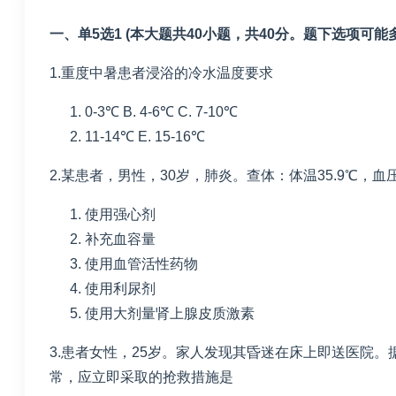
一、单
5
选
1 (
本大题共
40
小题，共
40
分。题下选项可能
1.重度中暑患者浸浴的冷水温度要求
0-3℃
B. 4-6℃
C. 7-10℃
11-14℃
E. 15-16℃
2.某患者，男性，
30
岁，肺炎。查体：体温
35.9
℃，血
使用强心剂
补充血容量
使用血管活性药物
使用利尿剂
使用大剂量肾上腺皮质激素
3.患者女性，
25
岁。家人发现其昏迷在床上即送医院。
常，应立即采取的抢救措施是