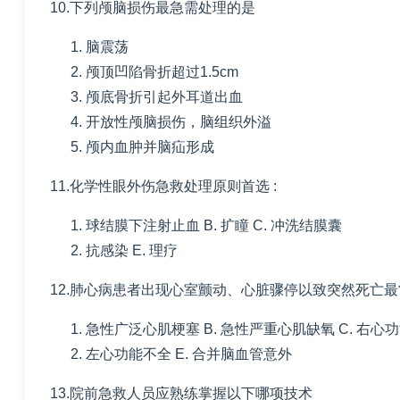
10.下列颅脑损伤最急需处理的是
脑震荡
颅顶凹陷骨折超过
1.5cm
颅底骨折引起外耳道出血
开放性颅脑损伤，脑组织外溢
颅内血肿并脑疝形成
11.化学性眼外伤急救处理原则首选
:
球结膜下注射止血
B. 扩瞳
C. 冲洗结膜囊
抗感染
E. 理疗
12.肺心病患者出现心室颤动、心脏骤停以致突然死亡
急性广泛心肌梗塞
B. 急性严重心肌缺氧
C. 右心
左心功能不全
E. 合并脑血管意外
13.院前急救人员应熟练掌握以下哪项技术