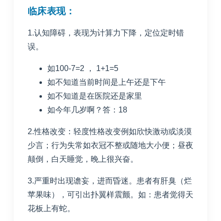
临床表现：
1.认知障碍，表现为计算力下降，定位定时错
误。
如100-7=2 ， 1+1=5
如不知道当前时间是上午还是下午
如不知道是在医院还是家里
如今年几岁啊？答：18
2.性格改变：轻度性格改变例如欣快激动或淡漠
少言；行为失常如衣冠不整或随地大小便；昼夜
颠倒，白天睡觉，晚上很兴奋。
3.严重时出现谵妄，进而昏迷。患者有肝臭（烂
苹果味），可引出扑翼样震颤。如：患者觉得天
花板上有蛇。