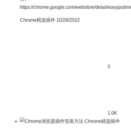
https://chrome.google.com/webstore/detail/easypu
Chrome精选插件
10/28/2022
0
1.0K
Chrome精选插件