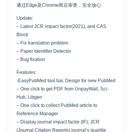
通过Edge及Chrome商店审查，安全放心
Update:
– Latest JCR impact factor(2021), and CAS
Block
– Fix translation problem
– Paper Identifier Detector
– Bug fixation
Features:
-EasyPubMed tool bar, Design for new PubMed
– One click to get PDF from UnpayWall, Sci-
Hub, Libgen
– One click to collect PubMed article to
Reference Manager
– Display journal impact factor (IF), JCR
(Journal Citation Reports) journal’s quartile