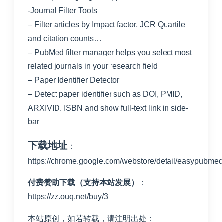
-Journal Filter Tools
– Filter articles by Impact factor, JCR Quartile
and citation counts…
– PubMed filter manager helps you select most
related journals in your research field
– Paper Identifier Detector
– Detect paper identifier such as DOI, PMID,
ARXIVID, ISBN and show full-text link in side-
bar
下载地址
：
https://chrome.google.com/webstore/detail/easypubmed
付费赞助下载（支持本站发展）
：
https://zz.ouq.net/buy/3
本站原创，如若转载，请注明出处：