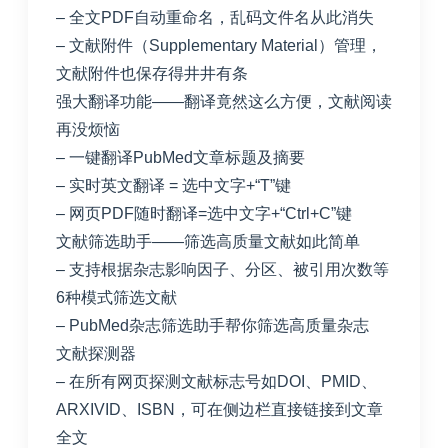
– 全文PDF自动重命名，乱码文件名从此消失
– 文献附件（Supplementary Material）管理，
文献附件也保存得井井有条
强大翻译功能——翻译竟然这么方便，文献阅读
再没烦恼
– 一键翻译PubMed文章标题及摘要
– 实时英文翻译 = 选中文字+“T”键
– 网页PDF随时翻译=选中文字+“Ctrl+C”键
文献筛选助手——筛选高质量文献如此简单
– 支持根据杂志影响因子、分区、被引用次数等
6种模式筛选文献
– PubMed杂志筛选助手帮你筛选高质量杂志
文献探测器
– 在所有网页探测文献标志号如DOI、PMID、
ARXIVID、ISBN，可在侧边栏直接链接到文章
全文