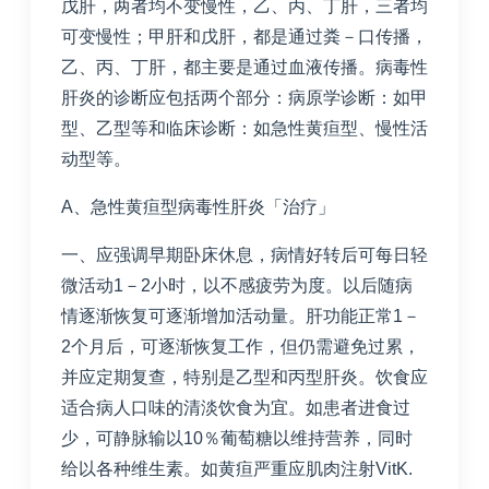
戊肝，两者均不变慢性，乙、丙、丁肝，三者均
可变慢性；甲肝和戊肝，都是通过粪－口传播，
乙、丙、丁肝，都主要是通过血液传播。病毒性
肝炎的诊断应包括两个部分：病原学诊断：如甲
型、乙型等和临床诊断：如急性黄疸型、慢性活
动型等。
A、急性黄疸型病毒性肝炎「治疗」
一、应强调早期卧床休息，病情好转后可每日轻
微活动1－2小时，以不感疲劳为度。以后随病
情逐渐恢复可逐渐增加活动量。肝功能正常1－
2个月后，可逐渐恢复工作，但仍需避免过累，
并应定期复查，特别是乙型和丙型肝炎。饮食应
适合病人口味的清淡饮食为宜。如患者进食过
少，可静脉输以10％葡萄糖以维持营养，同时
给以各种维生素。如黄疸严重应肌肉注射VitK.