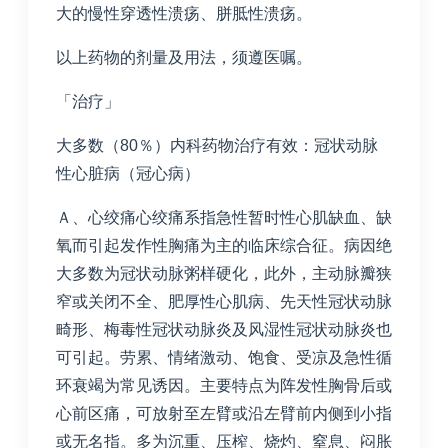
大的慢性穿透性溃疡、胼胝性溃疡。
以上药物的剂量及用法，须遵医嘱。
「治疗」
大多数（80％）内科药物治疗有效：冠状动脉
性心脏病（冠心病）
Ａ、心绞痛心绞痛系指急性暂时性心肌缺血、缺
氧而引起发作性胸痛为主的临床综合征。病因绝
大多数为冠状动脉粥样硬化，此外，主动脉瓣狭
窄或关闭不全、肥厚性心肌病、先天性冠状动脉
畸形、梅毒性冠状动脉炎及风湿性冠状动脉炎也
可引起。劳累、情绪激动、饱食、受凉及急性循
环衰竭为常见诱因。主要特点为阵发性胸骨后或
心前区痛，可放射至左臂或沿左臂前内侧到小指
或无名指。多为沉重、压榨、烧灼、窒息、闷胀