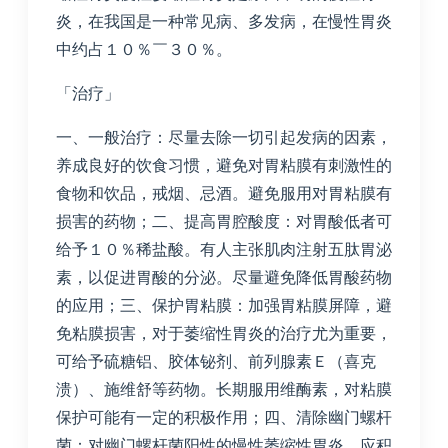
炎，在我国是一种常见病、多发病，在慢性胃炎
中约占１０％￣３０％。
「治疗」
一、一般治疗：尽量去除一切引起发病的因素，
养成良好的饮食习惯，避免对胃粘膜有刺激性的
食物和饮品，戒烟、忌酒。避免服用对胃粘膜有
损害的药物；二、提高胃腔酸度：对胃酸低者可
给予１０％稀盐酸。有人主张肌肉注射五肽胃泌
素，以促进胃酸的分泌。尽量避免降低胃酸药物
的应用；三、保护胃粘膜：加强胃粘膜屏障，避
免粘膜损害，对于萎缩性胃炎的治疗尤为重要，
可给予硫糖铝、胶体铋剂、前列腺素Ｅ（喜克
溃）、施维舒等药物。长期服用维酶素，对粘膜
保护可能有一定的积极作用；四、清除幽门螺杆
菌：对幽门螺杆菌阳性的慢性萎缩性胃炎，应积