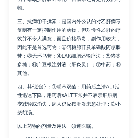
物。
三、抗病①干扰素：是国内外公认的对乙肝病毒
复制有一定抑制作用的药物，但对慢性乙肝的疗
效并不令人满意，而且价格昂贵，副作用较大，
因此不是首选药物；②阿糖腺苷及单磷酸阿糖腺
苷；③无环鸟苷；④LAK细胞还输疗法；⑤猪苓
多糖；⑥广豆根注射液（肝炎灵）；⑦中药；⑧
其他。
四、其他治疗：①联苯双酯：用药后血清ALT活
性迅速下降，用药后sALT正常并不表示肝脏病
变减轻或消失，病人仍应按肝炎未愈处理；②小
柴胡汤。
以上药物的剂量及用法，须遵医嘱。