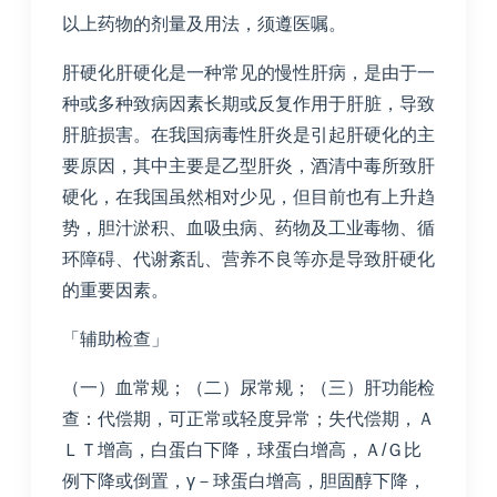
以上药物的剂量及用法，须遵医嘱。
肝硬化肝硬化是一种常见的慢性肝病，是由于一
种或多种致病因素长期或反复作用于肝脏，导致
肝脏损害。在我国病毒性肝炎是引起肝硬化的主
要原因，其中主要是乙型肝炎，酒清中毒所致肝
硬化，在我国虽然相对少见，但目前也有上升趋
势，胆汁淤积、血吸虫病、药物及工业毒物、循
环障碍、代谢紊乱、营养不良等亦是导致肝硬化
的重要因素。
「辅助检查」
（一）血常规；（二）尿常规；（三）肝功能检
查：代偿期，可正常或轻度异常；失代偿期，Ａ
ＬＴ增高，白蛋白下降，球蛋白增高，Ａ/Ｇ比
例下降或倒置，γ－球蛋白增高，胆固醇下降，