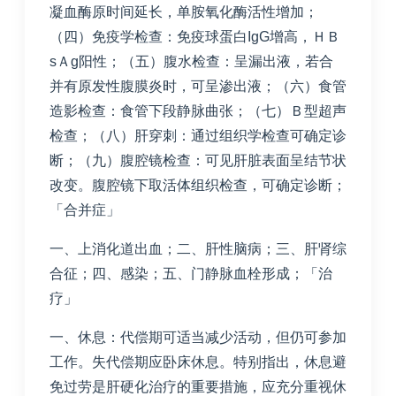
凝血酶原时间延长，单胺氧化酶活性增加；
（四）免疫学检查：免疫球蛋白IgG增高，ＨＢ
sＡg阳性；（五）腹水检查：呈漏出液，若合
并有原发性腹膜炎时，可呈渗出液；（六）食管
造影检查：食管下段静脉曲张；（七）Ｂ型超声
检查；（八）肝穿刺：通过组织学检查可确定诊
断；（九）腹腔镜检查：可见肝脏表面呈结节状
改变。腹腔镜下取活体组织检查，可确定诊断；
「合并症」
一、上消化道出血；二、肝性脑病；三、肝肾综
合征；四、感染；五、门静脉血栓形成；「治
疗」
一、休息：代偿期可适当减少活动，但仍可参加
工作。失代偿期应卧床休息。特别指出，休息避
免过劳是肝硬化治疗的重要措施，应充分重视休