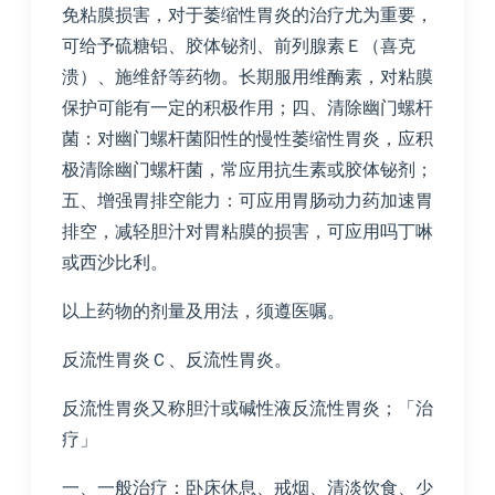
免粘膜损害，对于萎缩性胃炎的治疗尤为重要，
可给予硫糖铝、胶体铋剂、前列腺素Ｅ（喜克
溃）、施维舒等药物。长期服用维酶素，对粘膜
保护可能有一定的积极作用；四、清除幽门螺杆
菌：对幽门螺杆菌阳性的慢性萎缩性胃炎，应积
极清除幽门螺杆菌，常应用抗生素或胶体铋剂；
五、增强胃排空能力：可应用胃肠动力药加速胃
排空，减轻胆汁对胃粘膜的损害，可应用吗丁啉
或西沙比利。
以上药物的剂量及用法，须遵医嘱。
反流性胃炎Ｃ、反流性胃炎。
反流性胃炎又称胆汁或碱性液反流性胃炎；「治
疗」
一、一般治疗：卧床休息、戒烟、清淡饮食、少