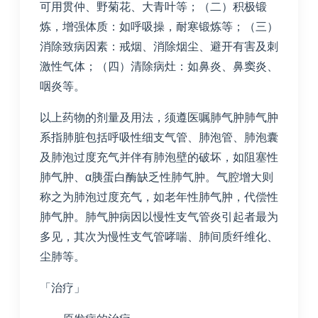
可用贯仲、野菊花、大青叶等；（二）积极锻
炼，增强体质：如呼吸操，耐寒锻炼等；（三）
消除致病因素：戒烟、消除烟尘、避开有害及刺
激性气体；（四）清除病灶：如鼻炎、鼻窦炎、
咽炎等。
以上药物的剂量及用法，须遵医嘱肺气肿肺气肿
系指肺脏包括呼吸性细支气管、肺泡管、肺泡囊
及肺泡过度充气并伴有肺泡壁的破坏，如阻塞性
肺气肿、α胰蛋白酶缺乏性肺气肿。气腔增大则
称之为肺泡过度充气，如老年性肺气肿，代偿性
肺气肿。肺气肿病因以慢性支气管炎引起者最为
多见，其次为慢性支气管哮喘、肺间质纤维化、
尘肺等。
「治疗」