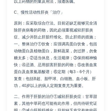
以上药物的剂量及用法，须遵医嘱。
C、慢性活动性肝炎「治疗」
原则：应采取综合疗法。目前还缺乏能够完全清
除肝炎病毒的药物，因此必须重视减轻肝脏炎
症、减少并防止肝脏纤维化、防止肝癌的措施；
一、整体治疗①饮食：应强调高蛋白饮食，包括
动物蛋白及植物蛋白，新鲜蔬菜，勿过胖，勿食
糖太多；②适当休息，生活规律；③保持精神愉
快；④忌酒、忌用损害肝脏的药物；⑤改善血浆
蛋白及血浆氨基酸谱；⑥定期（每3－6个月）
复查：包括B超、胎甲球、白细胞、血小板、肝
功，40岁以上的病人定期复查尤为重要。
二、作用于肝脏的治疗①减轻肝脏炎症：甘草甜
素，其他中草药也可能有此作用，但尚待研究证
明；②减少肝脏纤维化：目前缺乏肯定有效的药