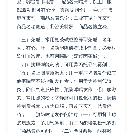
尼；③普鲁卡地鲁，商品名美喘清，以上口服
β2激动剂可有心悸、震颤等副作用；④沙丁胺
醇气雾剂，商品名喘乐宁；⑤叔丁喘宁气雾剂，
商品名喘康速；⑥沙美特罗，商品名施立稳。
（三）茶碱；常用氨茶碱或控释型茶碱，老年
人，有心、肝、肾功能障碍者减少剂量，必要时
监测血浓度。也可用喘啶（双羟丙茶碱）；
（四）抗胆碱能药物，可用异丙托品气雾剂；
（五）肾上腺皮质激素；用于重症哮喘发作或其
他平喘药不能控制发作者，也用于为控制气道
炎，降低气道反应性，预防哮喘发作；①口服激
素，常用强的松；②静脉可用氢化考的松，病情
控制后减量，改为口服，再改气雾剂，然后停
药；二、预防哮喘发作的治疗（一）可用肾上腺
皮质激素，多用气雾剂，有二丙酸培氯松气雾剂
（商品名必可酮）；（二）色甘酸钠，酮替酚，