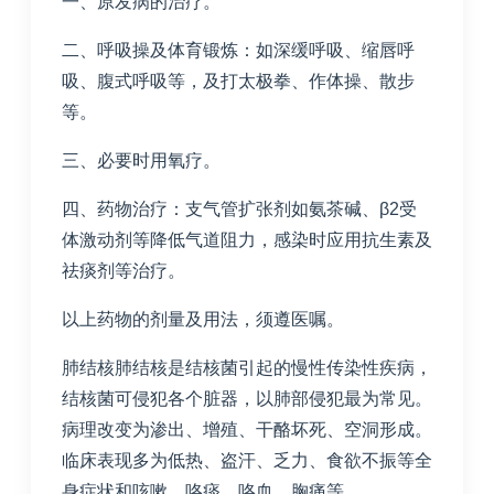
一、原发病的治疗。
二、呼吸操及体育锻炼：如深缓呼吸、缩唇呼
吸、腹式呼吸等，及打太极拳、作体操、散步
等。
三、必要时用氧疗。
四、药物治疗：支气管扩张剂如氨茶碱、β2受
体激动剂等降低气道阻力，感染时应用抗生素及
祛痰剂等治疗。
以上药物的剂量及用法，须遵医嘱。
肺结核肺结核是结核菌引起的慢性传染性疾病，
结核菌可侵犯各个脏器，以肺部侵犯最为常见。
病理改变为渗出、增殖、干酪坏死、空洞形成。
临床表现多为低热、盗汗、乏力、食欲不振等全
身症状和咳嗽、咯痰、咯血、胸痛等。