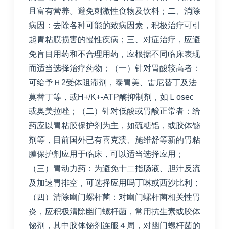
且富有营养。避免刺激性食物及饮料；二、消除
病因：去除各种可能的致病因素，积极治疗可引
起胃粘膜损害的慢性疾病；三、对症治疗，应避
免盲目用药和不合理用药，应根据不同临床表现
而适当选择治疗药物；（一）针对胃酸较高者：
可给予Ｈ2受体阻滞剂，泰胃美、雷尼替丁及法
莫替丁等，或H+/K+-ATP酶抑制剂，如Ｌosec
或奥美拉唑；（二）针对低酸或胃酸正常者：给
药应以胃粘膜保护剂为主，如硫糖铝，或胶体铋
剂等，目前国外已有喜克溃、施维舒等新的胃粘
膜保护剂应用于临床，可以适当选择应用；
（三）胃动力药：为避免十二指肠液、胆汁反流
及加速胃排空，可选择应用吗丁啉或西沙比利；
（四）清除幽门螺杆菌：对幽门螺杆菌相关性胃
炎，应积极清除幽门螺杆菌，常用抗生素或胶体
铋剂，其中胶体铋剂连服４周，对幽门螺杆菌的