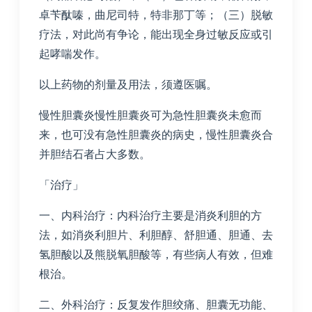
卓苄酞嗪，曲尼司特，特非那丁等；（三）脱敏
疗法，对此尚有争论，能出现全身过敏反应或引
起哮喘发作。
以上药物的剂量及用法，须遵医嘱。
慢性胆囊炎慢性胆囊炎可为急性胆囊炎未愈而
来，也可没有急性胆囊炎的病史，慢性胆囊炎合
并胆结石者占大多数。
「治疗」
一、内科治疗：内科治疗主要是消炎利胆的方
法，如消炎利胆片、利胆醇、舒胆通、胆通、去
氢胆酸以及熊脱氧胆酸等，有些病人有效，但难
根治。
二、外科治疗：反复发作胆绞痛、胆囊无功能、