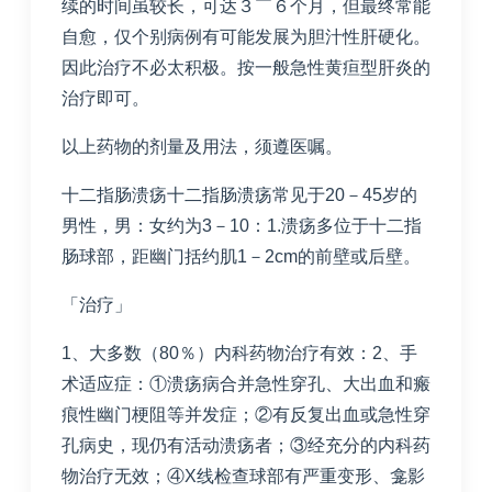
续的时间虽较长，可达３￣６个月，但最终常能
自愈，仅个别病例有可能发展为胆汁性肝硬化。
因此治疗不必太积极。按一般急性黄疸型肝炎的
治疗即可。
以上药物的剂量及用法，须遵医嘱。
十二指肠溃疡十二指肠溃疡常见于20－45岁的
男性，男：女约为3－10：1.溃疡多位于十二指
肠球部，距幽门括约肌1－2cm的前壁或后壁。
「治疗」
1、大多数（80％）内科药物治疗有效：2、手
术适应症：①溃疡病合并急性穿孔、大出血和瘢
痕性幽门梗阻等并发症；②有反复出血或急性穿
孔病史，现仍有活动溃疡者；③经充分的内科药
物治疗无效；④X线检查球部有严重变形、龛影