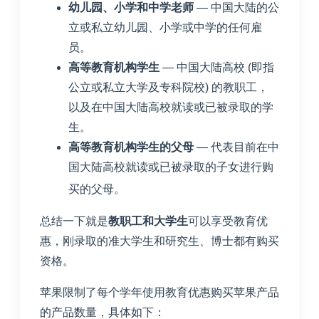
幼⼉园、⼩学和中学老师
— 中国⼤陆的公
⽴或私⽴幼⼉园、⼩学或中学的任何雇
员。
⾼等教育机构学生
— 中国⼤陆⾼校 (即指
公⽴或私⽴⼤学及专科院校) 的教职⼯，
以及在中国⼤陆⾼校就读或已被录取的学
⽣。
⾼等教育机构学⽣的⽗⺟
— 代表⽬前在中
国⼤陆⾼校就读或已被录取的子⼥进⾏购
买的⽗⺟。
总结一下就是
教职工和大学生
可以享受教育优
惠，刚录取的准大学生和研究生、博士都有购买
资格。
苹果限制了每个学年使用教育优惠购买苹果产品
的产品数量，具体如下：