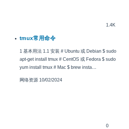
1.4K
tmux常用命令
1 基本用法 1.1 安装 # Ubuntu 或 Debian $ sudo
apt-get install tmux # CentOS 或 Fedora $ sudo
yum install tmux # Mac $ brew insta…
网络资源
10/02/2024
0