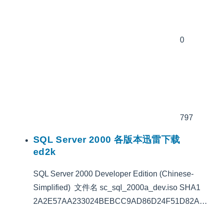
0
797
SQL Server 2000 各版本迅雷下载
ed2k
SQL Server 2000 Developer Edition (Chinese-
Simplified) 文件名 sc_sql_2000a_dev.iso SHA1
2A2E57AA233024BEBCC9AD86D24F51D82A…