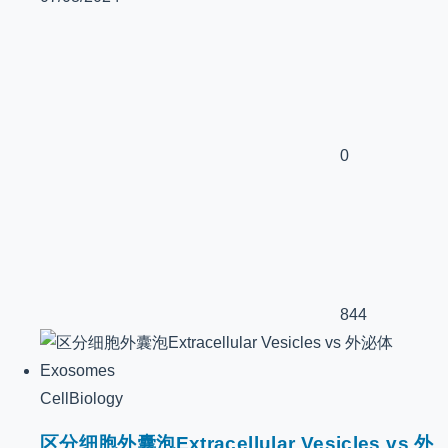
0
844
CellBiology
区分细胞外囊泡Extracellular Vesicles vs 外