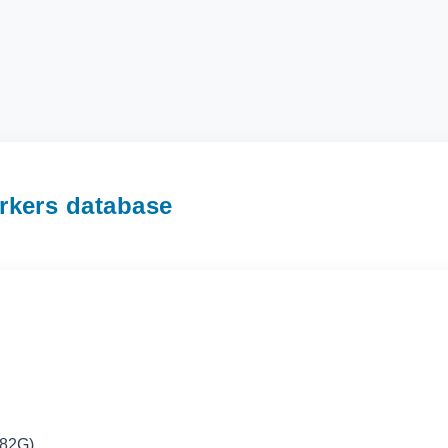
rs database
82G)