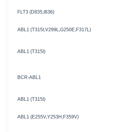
FLT3 (D835,I836)
ABL1 (T315I,V299L,G250E,F317L)
ABL1 (T315I)
BCR-ABL1
ABL1 (T315I)
ABL1 (E255V,Y253H,F359V)