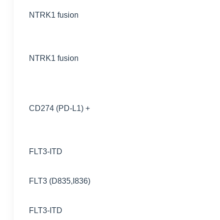
NTRK1 fusion
NTRK1 fusion
CD274 (PD-L1) +
FLT3-ITD
FLT3 (D835,I836)
FLT3-ITD